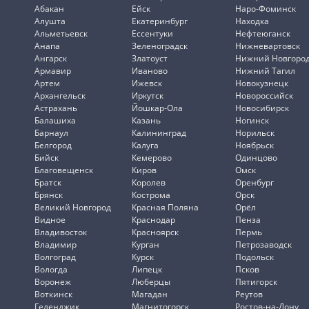
Абакан
Ейск
Наро-Фоминск
Алушта
Екатеринбург
Находка
Альметьевск
Ессентуки
Нефтеюганск
Анапа
Зеленоградск
Нижневартовск
Ангарск
Златоуст
Нижний Новгоро
Армавир
Иваново
Нижний Тагил
Артем
Ижевск
Новокузнецк
Архангельск
Иркутск
Новороссийск
Астрахань
Йошкар-Ола
Новосибирск
Балашиха
Казань
Ногинск
Барнаул
Калининград
Норильск
Белгород
Калуга
Ноябрьск
Бийск
Кемерово
Одинцово
Благовещенск
Киров
Омск
Братск
Королев
Оренбург
Брянск
Кострома
Орск
Великий Новгород
Красная Поляна
Орёл
Видное
Краснодар
Пенза
Владивосток
Красноярск
Пермь
Владимир
Курган
Петрозаводск
Волгоград
Курск
Подольск
Вологда
Липецк
Псков
Воронеж
Люберцы
Пятигорск
Воткинск
Магадан
Реутов
Геленджик
Магнитогорск
Ростов-на-Дону