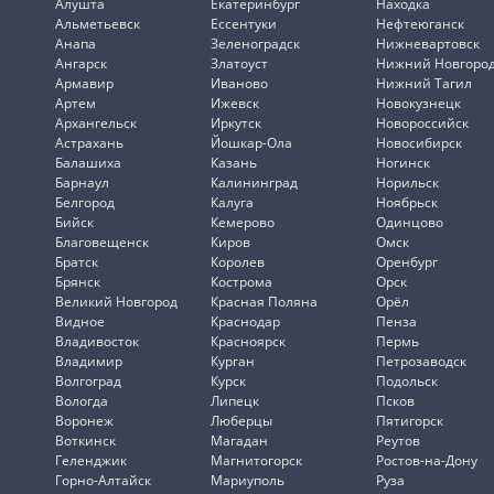
Алушта
Екатеринбург
Находка
Альметьевск
Ессентуки
Нефтеюганск
Анапа
Зеленоградск
Нижневартовск
Ангарск
Златоуст
Нижний Новгоро
Армавир
Иваново
Нижний Тагил
Артем
Ижевск
Новокузнецк
Архангельск
Иркутск
Новороссийск
Астрахань
Йошкар-Ола
Новосибирск
Балашиха
Казань
Ногинск
Барнаул
Калининград
Норильск
Белгород
Калуга
Ноябрьск
Бийск
Кемерово
Одинцово
Благовещенск
Киров
Омск
Братск
Королев
Оренбург
Брянск
Кострома
Орск
Великий Новгород
Красная Поляна
Орёл
Видное
Краснодар
Пенза
Владивосток
Красноярск
Пермь
Владимир
Курган
Петрозаводск
Волгоград
Курск
Подольск
Вологда
Липецк
Псков
Воронеж
Люберцы
Пятигорск
Воткинск
Магадан
Реутов
Геленджик
Магнитогорск
Ростов-на-Дону
Горно-Алтайск
Мариуполь
Руза