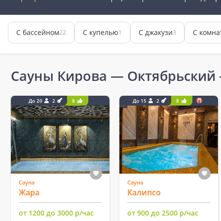
С бассейном
С купелью
С джакузи
С комна
22
1
3
Сауны Кирова — Октябрьский
До 20
2
8
До 15
2
8
Сауна
Сауна
Жара
Калипсо
от 1200 до 3000 р/час
от 900 до 2500 р/час