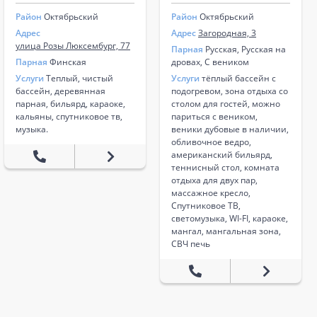
Район
Октябрьский
Район
Октябрьский
Адрес
Адрес
Загородная, 3
улица Розы Люксембург, 77
Парная
Русская, Русская на
Парная
Финская
дровах, С веником
Услуги
Теплый, чистый
Услуги
тёплый бассейн с
бассейн, деревянная
подогревом, зона отдыха со
парная, бильярд, караоке,
столом для гостей, можно
кальяны, спутниковое тв,
париться с веником,
музыка.
веники дубовые в наличии,
обливочное ведро,
американский бильярд,
теннисный стол, комната
отдыха для двух пар,
массажное кресло,
Спутниковое ТВ,
светомузыка, WI-FI, караоке,
мангал, мангальная зона,
СВЧ печь