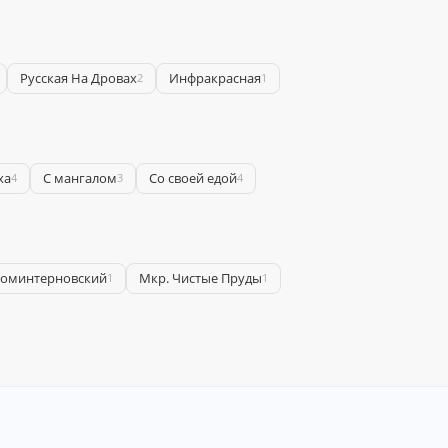
Русская На Дровах
Инфракрасная
2
1
ха
С мангалом
Со своей едой
4
3
4
оминтерновский
Мкр. Чистые Пруды
1
1