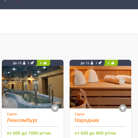
До 15
1
0
До 12
1
2
Сауна
Сауна
Люксембург
Народная
от 600 до 1000 р/час
от 600 до 800 р/час