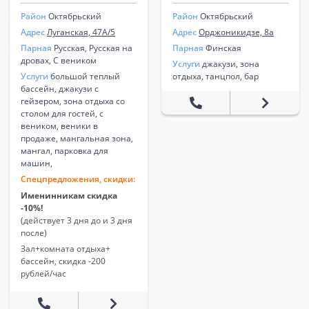
Район
Октябрьский
Район
Октябрьский
Адрес
Луганская, 47А/5
Адрес
Орджоникидзе, 8а
Парная
Русская, Русская на
Парная
Финская
дровах, С веником
Услуги
джакузи, зона
Услуги
большой теплый
отдыха, танцпол, бар
бассейн, джакузи с
гейзером, зона отдыха со
столом для гостей, с
веником, веники в
продаже, мангальная зона,
мангал, парковка для
машин,
Спецпредложения, скидки:
Именинникам скидка
-10%!
(действует 3 дня до и 3 дня
после)
Зал+комната отдыха+
бассейн, скидка -200
рублей/час