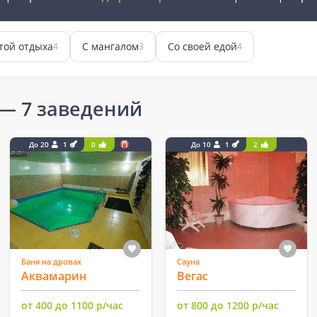
той отдыха
С мангалом
Со своей едой
4
3
4
— 7 заведений
До 20
1
0
До 10
1
2
Баня на дровах
Сауна
Аквамарин
Вегас
от 400 до 1100 р/час
от 800 до 1200 р/час