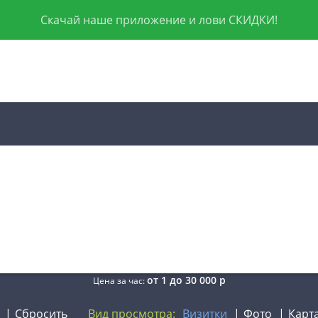
Скачай наше приложение и лови СКИДКИ!
от
1
до
30 000
р
Цена за час:
Сбросить
Вид просмотра:
Визитки
Фото
Карт