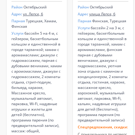
Район
Октябрьский
Район
Октябрьский
Адрес
ул. Лепсе, 6
Адрес
улица Лепсе, 6
Парная
Турецкая, Хамам,
Парная
Финская, Турецкая
Финская
Услуги
бассейн 2 на 3 м, с
Услуги
бассейн 5 на 4 м, с
гейзером, баскетбольным
гейзером, баскетбольным
кольцом и единственной в
кольцом и единственной в
городе тарзанкой, хамам с
городе тарзанкой; хамам с
аромамаслами, финская
аромамаслами; джакузи с
парная с дубовыми
гидромассажем, парная с
веничками, джакузи с
дубовыми вениками, хамам
гидромассажем, уютная
с аромомаслами, джакузи с
зона отдыха с камином и
гидромассажем, 2 комнаты
кондиционером, 2 комнаты
отдыха, стрип-подиум,
отдыха, гостиная, караоке,
бильярд, караоке,
массажное кресло,
Массажное кресло,
аэрохоккей, музыкальный
музыкальный автомат,
автомат, парковка, Wi-Fi,
парковка, Wi-Fi, надувные
кальян, надувные игрушки
игрушки и жилеты для
для детей (бесплатно),
детей (бесплатно),
программа парения (по
программа парения (по
предварительной записи)
предварительной записи),
Спецпредложения, скидки:
массаж: общий,
С понедельника по четверг