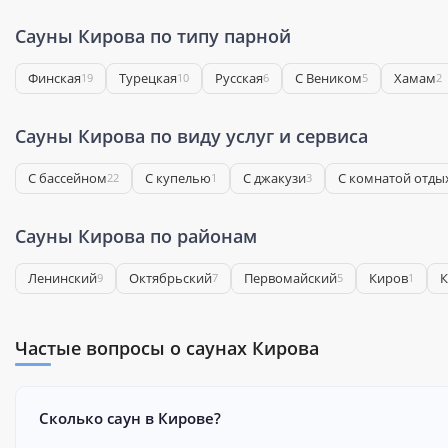
Сауны Кирова по типу парной
Финская
Турецкая
Русская
С Веником
Хамам
19
10
6
5
2
Сауны Кирова по виду услуг и сервиса
С бассейном
С купелью
С джакузи
С комнатой отды
22
1
3
Сауны Кирова по районам
Ленинский
Октябрьский
Первомайский
Киров
К
9
7
5
1
Частые вопросы о саунах Кирова
Сколько саун в Кирове?