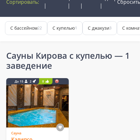
Сортировать:
Сбросит
С бассейном
С купелью
С джакузи
С комна
22
1
3
Сауны Кирова с купелью
— 1
заведение
До 15
2
8
Сауна
Калипсо