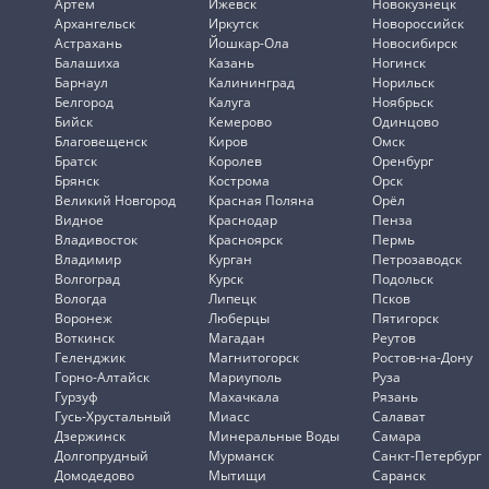
Артем
Ижевск
Новокузнецк
Архангельск
Иркутск
Новороссийск
Астрахань
Йошкар-Ола
Новосибирск
Балашиха
Казань
Ногинск
Барнаул
Калининград
Норильск
Белгород
Калуга
Ноябрьск
Бийск
Кемерово
Одинцово
Благовещенск
Киров
Омск
Братск
Королев
Оренбург
Брянск
Кострома
Орск
Великий Новгород
Красная Поляна
Орёл
Видное
Краснодар
Пенза
Владивосток
Красноярск
Пермь
Владимир
Курган
Петрозаводск
Волгоград
Курск
Подольск
Вологда
Липецк
Псков
Воронеж
Люберцы
Пятигорск
Воткинск
Магадан
Реутов
Геленджик
Магнитогорск
Ростов-на-Дону
Горно-Алтайск
Мариуполь
Руза
Гурзуф
Махачкала
Рязань
Гусь-Хрустальный
Миасс
Салават
Дзержинск
Минеральные Воды
Самара
Долгопрудный
Мурманск
Санкт-Петербург
Домодедово
Мытищи
Саранск