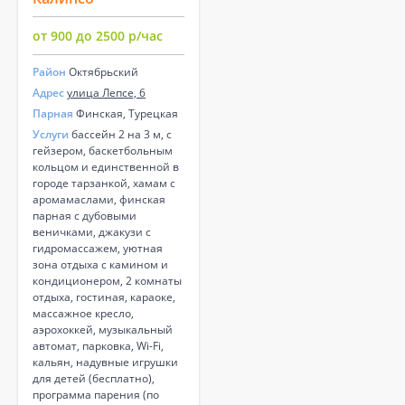
от 900 до 2500 р/час
Район
Октябрьский
Адрес
улица Лепсе, 6
Парная
Финская, Турецкая
Услуги
бассейн 2 на 3 м, с
гейзером, баскетбольным
кольцом и единственной в
городе тарзанкой, хамам с
аромамаслами, финская
парная с дубовыми
веничками, джакузи с
гидромассажем, уютная
зона отдыха с камином и
кондиционером, 2 комнаты
отдыха, гостиная, караоке,
массажное кресло,
аэрохоккей, музыкальный
автомат, парковка, Wi-Fi,
кальян, надувные игрушки
для детей (бесплатно),
программа парения (по