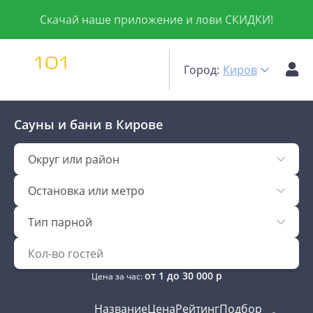
Скачай наше приложение и лови СКИДКИ!
Город:
Киров
Сауны и бани
в Кирове
Округ или район
Остановка или метро
Тип парной
от
1
до
30 000
р
Цена за час:
Название
Цена
Рейтинг
Подбор