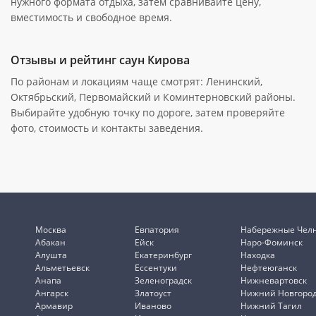
нужного формата отдыха, затем сравнивайте цену,
вместимость и свободное время.
Отзывы и рейтинг саун Кирова
По районам и локациям чаще смотрят: Ленинский,
Октябрьский, Первомайский и Коминтерновский районы.
Выбирайте удобную точку по дороге, затем проверяйте
фото, стоимость и контакты заведения.
Москва
Евпатория
Набережные Чел
Абакан
Ейск
Наро-Фоминск
Алушта
Екатеринбург
Находка
Альметьевск
Ессентуки
Нефтеюганск
Анапа
Зеленоградск
Нижневартовск
Ангарск
Златоуст
Нижний Новгоро
Армавир
Иваново
Нижний Тагил