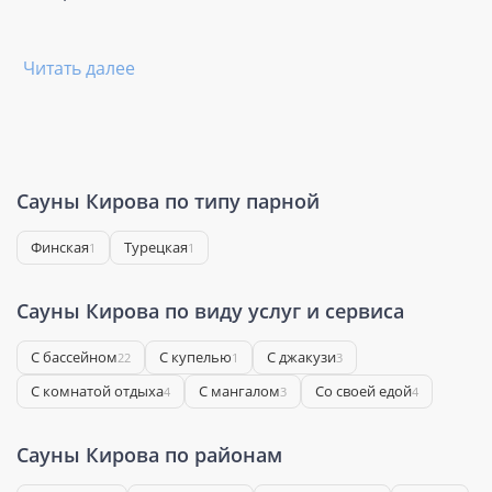
Читать далее
Сауны Кирова по типу парной
Финская
Турецкая
1
1
Сауны Кирова по виду услуг и сервиса
С бассейном
С купелью
С джакузи
22
1
3
С комнатой отдыха
С мангалом
Со своей едой
4
3
4
Сауны Кирова по районам