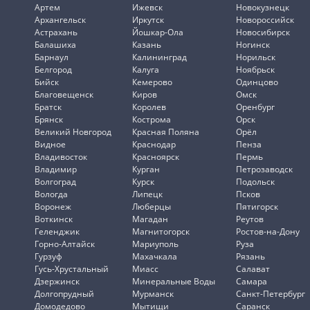
Артем
Ижевск
Новокузнецк
Архангельск
Иркутск
Новороссийск
Астрахань
Йошкар-Ола
Новосибирск
Балашиха
Казань
Ногинск
Барнаул
Калининград
Норильск
Белгород
Калуга
Ноябрьск
Бийск
Кемерово
Одинцово
Благовещенск
Киров
Омск
Братск
Королев
Оренбург
Брянск
Кострома
Орск
Великий Новгород
Красная Поляна
Орёл
Видное
Краснодар
Пенза
Владивосток
Красноярск
Пермь
Владимир
Курган
Петрозаводск
Волгоград
Курск
Подольск
Вологда
Липецк
Псков
Воронеж
Люберцы
Пятигорск
Воткинск
Магадан
Реутов
Геленджик
Магнитогорск
Ростов-на-Дону
Горно-Алтайск
Мариуполь
Руза
Гурзуф
Махачкала
Рязань
Гусь-Хрустальный
Миасс
Салават
Дзержинск
Минеральные Воды
Самара
Долгопрудный
Мурманск
Санкт-Петербург
Домодедово
Мытищи
Саранск