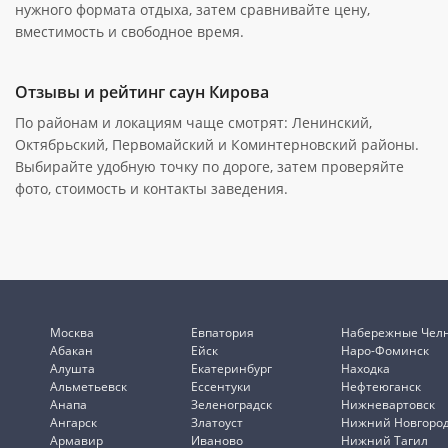
нужного формата отдыха, затем сравнивайте цену,
вместимость и свободное время.
Отзывы и рейтинг саун Кирова
По районам и локациям чаще смотрят: Ленинский,
Октябрьский, Первомайский и Коминтерновский районы.
Выбирайте удобную точку по дороге, затем проверяйте
фото, стоимость и контакты заведения.
Москва
Евпатория
Набережные Чел
Абакан
Ейск
Наро-Фоминск
Алушта
Екатеринбург
Находка
Альметьевск
Ессентуки
Нефтеюганск
Анапа
Зеленоградск
Нижневартовск
Ангарск
Златоуст
Нижний Новгоро
Армавир
Иваново
Нижний Тагил