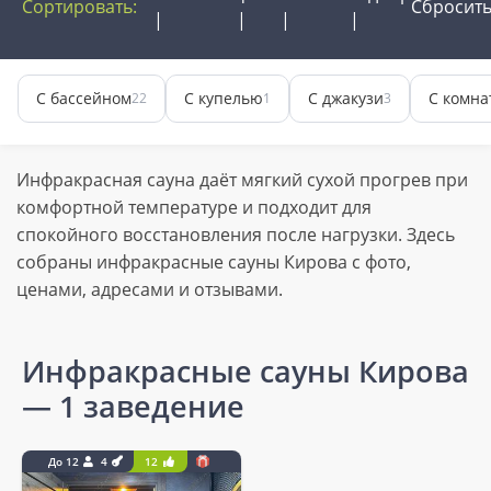
Сортировать:
Сбросит
С бассейном
С купелью
С джакузи
С комна
22
1
3
Инфракрасная сауна даёт мягкий сухой прогрев при
комфортной температуре и подходит для
спокойного восстановления после нагрузки. Здесь
собраны инфракрасные сауны Кирова с фото,
ценами, адресами и отзывами.
Инфракрасные сауны Кирова
— 1 заведение
До 12
4
12