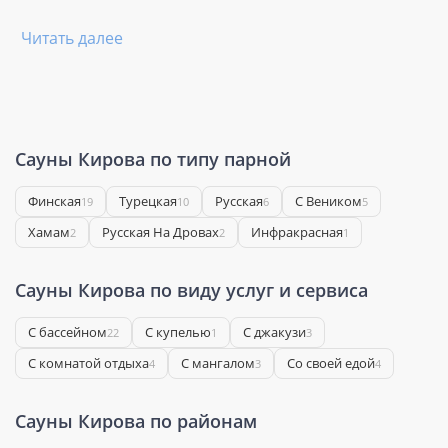
Читать далее
Сауны Кирова по типу парной
Финская
Турецкая
Русская
С Веником
19
10
6
5
Хамам
Русская На Дровах
Инфракрасная
2
2
1
Сауны Кирова по виду услуг и сервиса
С бассейном
С купелью
С джакузи
22
1
3
С комнатой отдыха
С мангалом
Со своей едой
4
3
4
Сауны Кирова по районам