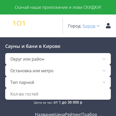
Скачай наше приложение и лови СКИДКИ!
Город:
Киров
Сауны и бани
в Кирове
Округ или район
Остановка или метро
Тип парной
от
1
до
30 000
р
Цена за час:
Название
Цена
Рейтинг
Подбор