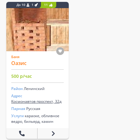
До 10
1
11
Баня
Оазис
500 р/час
Район
Ленинский
Адрес
Космонавтов проспект, 32д
Парная
Русская
Услуги
караоке, обливное
ведро, бильярд, камин