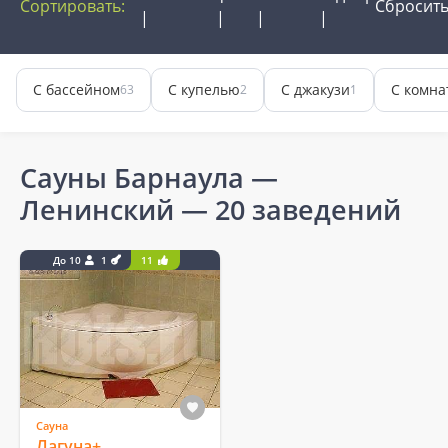
Сортировать:
Сбросит
С бассейном
С купелью
С джакузи
С комна
63
2
1
Сауны Барнаула —
Ленинский
— 20 заведений
До 10
1
11
Сауна
Лагуна+