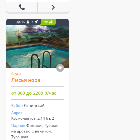
До 60
4
49
Сауна
Лисья нора
от 900 до 2200 р/час
Район
Ленинский
Адрес
Космонавтов, д.14 б к 2
Парная
Финская, Русская
на дровах, С веником,
Турецкая