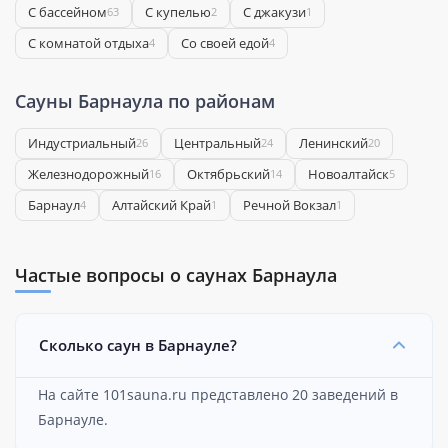
С бассейном
С купелью
С джакузи
63
2
1
С комнатой отдыха
Со своей едой
4
4
Сауны Барнаула по районам
Индустриальный
Центральный
Ленинский
26
24
20
Железнодорожный
Октябрьский
Новоалтайск
16
14
5
Барнаул
Алтайский Край
Речной Вокзал
4
1
1
Частые вопросы о саунах Барнаула
Сколько саун в Барнауле?
На сайте 101sauna.ru представлено 20 заведений в
Барнауле.