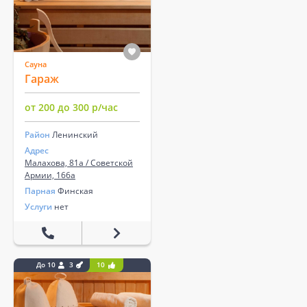
Сауна
Гараж
от 200 до 300 р/час
Район
Ленинский
Адрес
Малахова, 81а / Советской
Армии, 166а
Парная
Финская
Услуги
нет
До 10
3
10