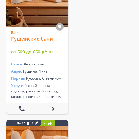
Баня
Гущинские бани
от 500 до 650 р/час
Район
Ленинский
Адрес
Гущина, 177а
Парная
Русская, С веником
Услуги
бассейн, зона
отдыха, русский бильярд,
можно париться с веником
До 10
1
-1