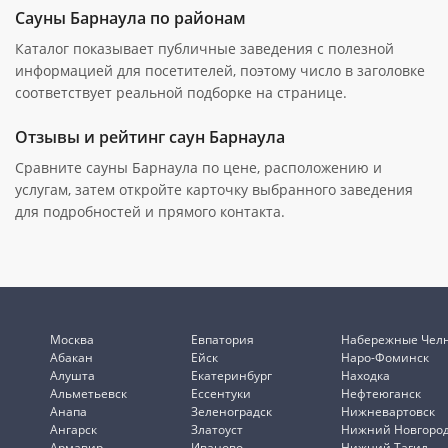
Сауны Барнаула по районам
Каталог показывает публичные заведения с полезной
информацией для посетителей, поэтому число в заголовке
соответствует реальной подборке на странице.
Отзывы и рейтинг саун Барнаула
Сравните сауны Барнаула по цене, расположению и
услугам, затем откройте карточку выбранного заведения
для подробностей и прямого контакта.
Москва
Евпатория
Набережные Чел
Абакан
Ейск
Наро-Фоминск
Алушта
Екатеринбург
Находка
Альметьевск
Ессентуки
Нефтеюганск
Анапа
Зеленоградск
Нижневартовск
Ангарск
Златоуст
Нижний Новгоро
Армавир
Иваново
Нижний Тагил