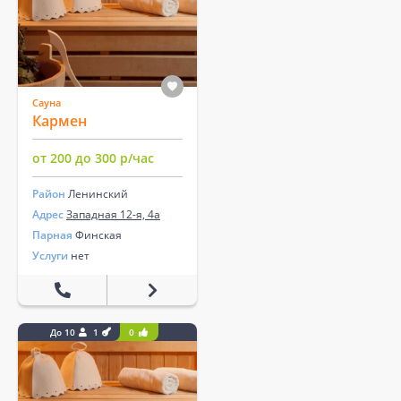
Сауна
Кармен
от 200 до 300 р/час
Район
Ленинский
Адрес
Западная 12-я, 4а
Парная
Финская
Услуги
нет
До 10
1
0