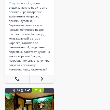
Услуги
бассейн, зона
отдыха, можно париться с
веником, разнотравие,
травянные матрасы,
веники дубовые и
березовые, массажное
кресло, обливное ведро,
американский бильярд,
музыкальный автомат,
караоке, танцпол со
светомузыкой, отдельная
парковка, работает кухня на
заказ: горячие блюда,
прохладительные напитки,
закуски к пенному,
компоты, квас, кафе-музей
До 10
1
37