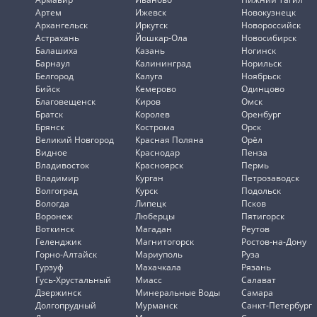
Артем
Ижевск
Новокузнецк
Архангельск
Иркутск
Новороссийск
Астрахань
Йошкар-Ола
Новосибирск
Балашиха
Казань
Ногинск
Барнаул
Калининград
Норильск
Белгород
Калуга
Ноябрьск
Бийск
Кемерово
Одинцово
Благовещенск
Киров
Омск
Братск
Королев
Оренбург
Брянск
Кострома
Орск
Великий Новгород
Красная Поляна
Орёл
Видное
Краснодар
Пенза
Владивосток
Красноярск
Пермь
Владимир
Курган
Петрозаводск
Волгоград
Курск
Подольск
Вологда
Липецк
Псков
Воронеж
Люберцы
Пятигорск
Воткинск
Магадан
Реутов
Геленджик
Магнитогорск
Ростов-на-Дону
Горно-Алтайск
Мариуполь
Руза
Гурзуф
Махачкала
Рязань
Гусь-Хрустальный
Миасс
Салават
Дзержинск
Минеральные Воды
Самара
Долгопрудный
Мурманск
Санкт-Петербург