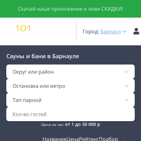
Скачай наше приложение и лови СКИДКИ!
Город:
Барнаул
Сауны и бани
в Барнауле
Округ или район
Остановка или метро
Тип парной
от
1
до
30 000
р
Цена за час:
Название
Цена
Рейтинг
Подбор