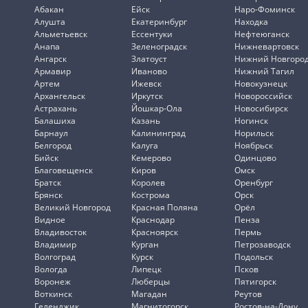
Абакан
Ейск
Наро-Фоминск
Алушта
Екатеринбург
Находка
Альметьевск
Ессентуки
Нефтеюганск
Анапа
Зеленоградск
Нижневартовск
Ангарск
Златоуст
Нижний Новгоро
Армавир
Иваново
Нижний Тагил
Артем
Ижевск
Новокузнецк
Архангельск
Иркутск
Новороссийск
Астрахань
Йошкар-Ола
Новосибирск
Балашиха
Казань
Ногинск
Барнаул
Калининград
Норильск
Белгород
Калуга
Ноябрьск
Бийск
Кемерово
Одинцово
Благовещенск
Киров
Омск
Братск
Королев
Оренбург
Брянск
Кострома
Орск
Великий Новгород
Красная Поляна
Орёл
Видное
Краснодар
Пенза
Владивосток
Красноярск
Пермь
Владимир
Курган
Петрозаводск
Волгоград
Курск
Подольск
Вологда
Липецк
Псков
Воронеж
Люберцы
Пятигорск
Воткинск
Магадан
Реутов
Геленджик
Магнитогорск
Ростов-на-Дону