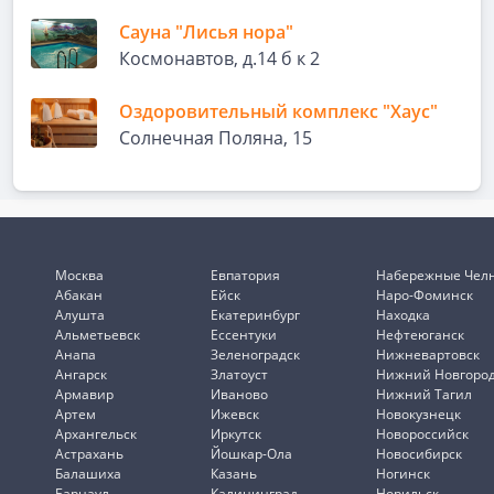
Сауна "Лисья нора"
Космонавтов, д.14 б к 2
Оздоровительный комплекс "Хаус"
Солнечная Поляна, 15
Москва
Евпатория
Набережные Чел
Абакан
Ейск
Наро-Фоминск
Алушта
Екатеринбург
Находка
Альметьевск
Ессентуки
Нефтеюганск
Анапа
Зеленоградск
Нижневартовск
Ангарск
Златоуст
Нижний Новгоро
Армавир
Иваново
Нижний Тагил
Артем
Ижевск
Новокузнецк
Архангельск
Иркутск
Новороссийск
Астрахань
Йошкар-Ола
Новосибирск
Балашиха
Казань
Ногинск
Барнаул
Калининград
Норильск