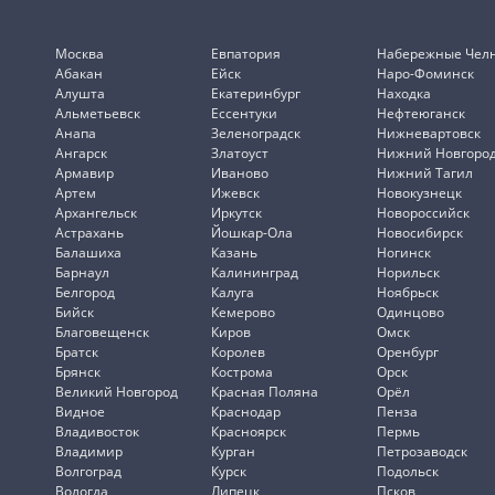
Москва
Евпатория
Набережные Чел
Абакан
Ейск
Наро-Фоминск
Алушта
Екатеринбург
Находка
Альметьевск
Ессентуки
Нефтеюганск
Анапа
Зеленоградск
Нижневартовск
Ангарск
Златоуст
Нижний Новгоро
Армавир
Иваново
Нижний Тагил
Артем
Ижевск
Новокузнецк
Архангельск
Иркутск
Новороссийск
Астрахань
Йошкар-Ола
Новосибирск
Балашиха
Казань
Ногинск
Барнаул
Калининград
Норильск
Белгород
Калуга
Ноябрьск
Бийск
Кемерово
Одинцово
Благовещенск
Киров
Омск
Братск
Королев
Оренбург
Брянск
Кострома
Орск
Великий Новгород
Красная Поляна
Орёл
Видное
Краснодар
Пенза
Владивосток
Красноярск
Пермь
Владимир
Курган
Петрозаводск
Волгоград
Курск
Подольск
Вологда
Липецк
Псков