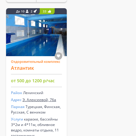
До 10
2
33
Оздоровительный комплекс
Атлантик
от 500 до 1200 р/час
Район
Ленинский
Адрес
Э. Алексеевой, 76а
Парная
Турецкая, Финская,
Русская, С веником
Услуги
караоке, бассейны
3*2м и 4*11м, обливное
ведро, комнаты отдыха, 11
гостиничных