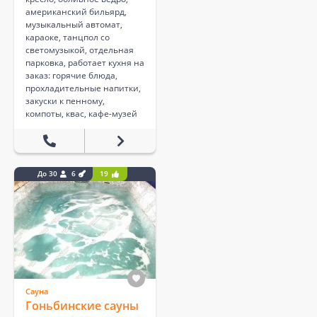
американский бильярд,
музыкальный автомат,
караоке, танцпол со
светомузыкой, отдельная
парковка, работает кухня на
заказ: горячие блюда,
прохладительные напитки,
закуски к пенному,
компоты, квас, кафе-музей
До 30
6
19
Сауна
Гоньбинские сауны