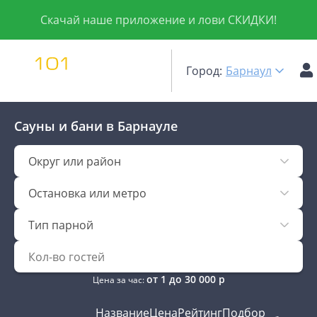
Скачай наше приложение и лови СКИДКИ!
Город:
Барнаул
Сауны и бани
в Барнауле
Округ или район
Остановка или метро
Тип парной
от
1
до
30 000
р
Цена за час:
Название
Цена
Рейтинг
Подбор