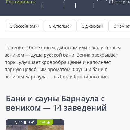
Сортировать:
Сбросит
С бассейном
С купелью
С джакузи
С комна
63
2
1
Парение с берёзовым, дубовым или эвкалиптовым
веником — душа русской бани. Веник раскрывает
поры, улучшает кровообращение и наполняет
парную целебным ароматом. Сауны и бани с
веником Барнаула — выбор и бронирование.
Бани и сауны Барнаула с
веником
— 14 заведений
До 10
1
141