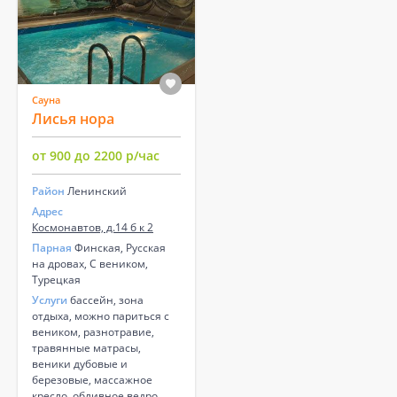
Сауна
Лисья нора
от 900 до 2200 р/час
Район
Ленинский
Адрес
Космонавтов, д.14 б к 2
Парная
Финская, Русская
на дровах, С веником,
Турецкая
Услуги
бассейн, зона
отдыха, можно париться с
веником, разнотравие,
травянные матрасы,
веники дубовые и
березовые, массажное
кресло, обливное ведро,