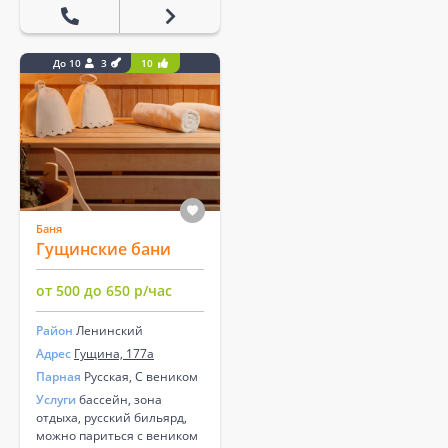
До 10
3
10
Баня
Гущинские бани
от 500 до 650 р/час
Район
Ленинский
Адрес
Гущина, 177а
Парная
Русская, С веником
Услуги
бассейн, зона
отдыха, русский бильярд,
можно париться с веником