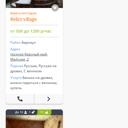
Баня в коттедже
Relict village
от 500 до 1200 р/час
Район
Барнаул
Адрес
поселок Красный май,
Майская, 2
Парная
Русская, Русская на
дровах, С веником
Услуги
Банька на дровах,
можно париться с веником,
купель
До 12
1
11