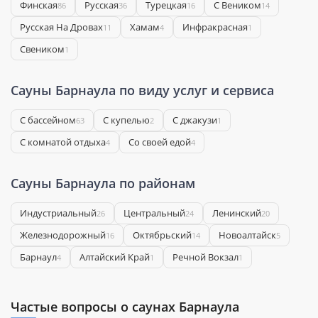
Финская
Русская
Турецкая
С Веником
86
36
16
14
Русская На Дровах
Хамам
Инфракрасная
11
4
1
Свеником
1
Сауны Барнаула по виду услуг и сервиса
С бассейном
С купелью
С джакузи
63
2
1
С комнатой отдыха
Со своей едой
4
4
Сауны Барнаула по районам
Индустриальный
Центральный
Ленинский
26
24
20
Железнодорожный
Октябрьский
Новоалтайск
16
14
5
Барнаул
Алтайский Край
Речной Вокзал
4
1
1
Частые вопросы о саунах Барнаула