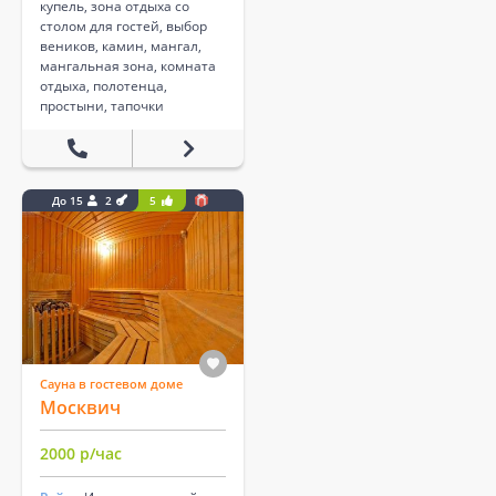
купель, зона отдыха со
столом для гостей, выбор
веников, камин, мангал,
мангальная зона, комната
отдыха, полотенца,
простыни, тапочки
До 15
2
5
Сауна в гостевом доме
Москвич
2000 р/час