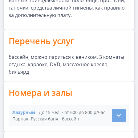
Банные принадлежности: полотенце, простыни,
тапочки, средства личной гигиены, как правило
за дополнительную плату.
Перечень услуг
бассейн, можно париться с веником, 3 комнаты
отдыха, караоке, DVD, массажное кресло,
бильярд
Номера и залы
Лазурный
· До 15 чел. · от 600 до 800 р/час
Показать подробности зала Лазурный
Парная: Русская баня · бассейн