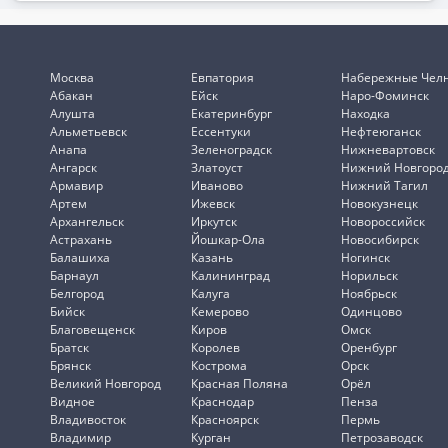
Москва
Евпатория
Набережные Чел
Абакан
Ейск
Наро-Фоминск
Алушта
Екатеринбург
Находка
Альметьевск
Ессентуки
Нефтеюганск
Анапа
Зеленоградск
Нижневартовск
Ангарск
Златоуст
Нижний Новгоро
Армавир
Иваново
Нижний Тагил
Артем
Ижевск
Новокузнецк
Архангельск
Иркутск
Новороссийск
Астрахань
Йошкар-Ола
Новосибирск
Балашиха
Казань
Ногинск
Барнаул
Калининград
Норильск
Белгород
Калуга
Ноябрьск
Бийск
Кемерово
Одинцово
Благовещенск
Киров
Омск
Братск
Королев
Оренбург
Брянск
Кострома
Орск
Великий Новгород
Красная Поляна
Орёл
Видное
Краснодар
Пенза
Владивосток
Красноярск
Пермь
Владимир
Курган
Петрозаводск