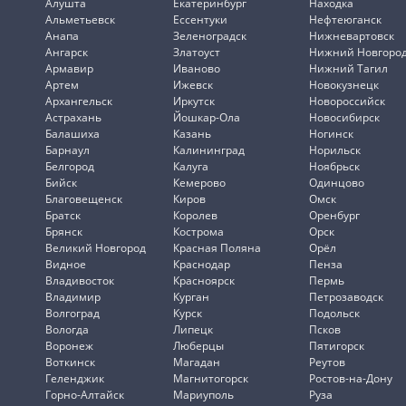
Алушта
Екатеринбург
Находка
Альметьевск
Ессентуки
Нефтеюганск
Анапа
Зеленоградск
Нижневартовск
Ангарск
Златоуст
Нижний Новгоро
Армавир
Иваново
Нижний Тагил
Артем
Ижевск
Новокузнецк
Архангельск
Иркутск
Новороссийск
Астрахань
Йошкар-Ола
Новосибирск
Балашиха
Казань
Ногинск
Барнаул
Калининград
Норильск
Белгород
Калуга
Ноябрьск
Бийск
Кемерово
Одинцово
Благовещенск
Киров
Омск
Братск
Королев
Оренбург
Брянск
Кострома
Орск
Великий Новгород
Красная Поляна
Орёл
Видное
Краснодар
Пенза
Владивосток
Красноярск
Пермь
Владимир
Курган
Петрозаводск
Волгоград
Курск
Подольск
Вологда
Липецк
Псков
Воронеж
Люберцы
Пятигорск
Воткинск
Магадан
Реутов
Геленджик
Магнитогорск
Ростов-на-Дону
Горно-Алтайск
Мариуполь
Руза