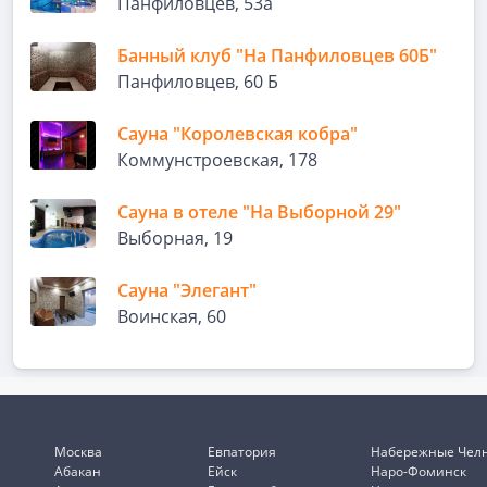
Панфиловцев, 53а
Банный клуб "На Панфиловцев 60Б"
Панфиловцев, 60 Б
Сауна "Королевская кобра"
Коммунстроевская, 178
Сауна в отеле "На Выборной 29"
Выборная, 19
Сауна "Элегант"
Воинская, 60
Москва
Евпатория
Набережные Чел
Абакан
Ейск
Наро-Фоминск