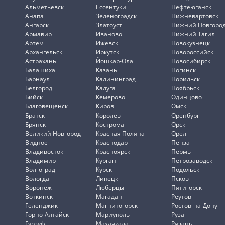
Альметьевск
Ессентуки
Нефтеюганск
Анапа
Зеленоградск
Нижневартовск
Ангарск
Златоуст
Нижний Новгоро
Армавир
Иваново
Нижний Тагил
Артем
Ижевск
Новокузнецк
Архангельск
Иркутск
Новороссийск
Астрахань
Йошкар-Ола
Новосибирск
Балашиха
Казань
Ногинск
Барнаул
Калининград
Норильск
Белгород
Калуга
Ноябрьск
Бийск
Кемерово
Одинцово
Благовещенск
Киров
Омск
Братск
Королев
Оренбург
Брянск
Кострома
Орск
Великий Новгород
Красная Поляна
Орёл
Видное
Краснодар
Пенза
Владивосток
Красноярск
Пермь
Владимир
Курган
Петрозаводск
Волгоград
Курск
Подольск
Вологда
Липецк
Псков
Воронеж
Люберцы
Пятигорск
Воткинск
Магадан
Реутов
Геленджик
Магнитогорск
Ростов-на-Дону
Горно-Алтайск
Мариуполь
Руза
Гурзуф
Махачкала
Рязань