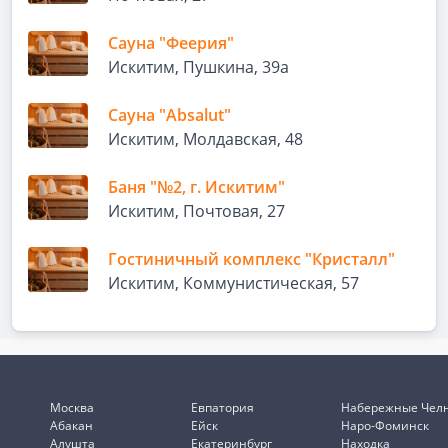
Сауна "Феерия"
Искитим, Пушкина, 39а
Сауна "Absalut"
Искитим, Молдавская, 48
Баня "№2, г. Искитим"
Искитим, Почтовая, 27
Гостиничный комплекс "Кристалл"
Искитим, Коммунистическая, 57
Москва
Евпатория
Набережные Чел
Абакан
Ейск
Наро-Фоминск
Алушта
Екатеринбург
Находка