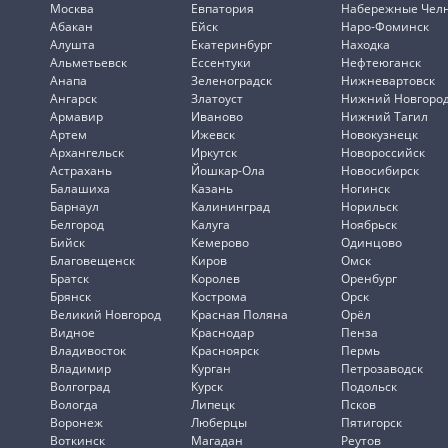
Москва
Евпатория
Набережные Чел
Абакан
Ейск
Наро-Фоминск
Алушта
Екатеринбург
Находка
Альметьевск
Ессентуки
Нефтеюганск
Анапа
Зеленоградск
Нижневартовск
Ангарск
Златоуст
Нижний Новгоро
Армавир
Иваново
Нижний Тагил
Артем
Ижевск
Новокузнецк
Архангельск
Иркутск
Новороссийск
Астрахань
Йошкар-Ола
Новосибирск
Балашиха
Казань
Ногинск
Барнаул
Калининград
Норильск
Белгород
Калуга
Ноябрьск
Бийск
Кемерово
Одинцово
Благовещенск
Киров
Омск
Братск
Королев
Оренбург
Брянск
Кострома
Орск
Великий Новгород
Красная Поляна
Орёл
Видное
Краснодар
Пенза
Владивосток
Красноярск
Пермь
Владимир
Курган
Петрозаводск
Волгоград
Курск
Подольск
Вологда
Липецк
Псков
Воронеж
Люберцы
Пятигорск
Воткинск
Магадан
Реутов