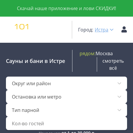
Скачай наше приложение и лови СКИДКИ!
Город:
Истра
рядом:
Москва
Сауны и бани
в Истре
смотреть
всё
Округ или район
Остановка или метро
Тип парной
от
1
до
30 000
р