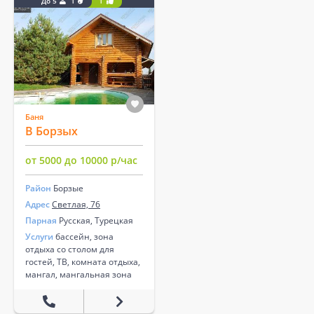
До 5
1
1
Баня
В Борзых
от 5000 до 10000 р/час
Район
Борзые
Адрес
Светлая, 76
Парная
Русская, Турецкая
Услуги
бассейн, зона
отдыха со столом для
гостей, ТВ, комната отдыха,
мангал, мангальная зона