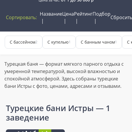
Цена за час:
Название
Цена
Рейтинг
Подбор
Сортировать:
Сбросит
С бассейном
С купелью
С банным чаном
С 
2
1
1
Турецкая баня — формат мягкого парного отдыха с
умеренной температурой, высокой влажностью и
спокойной атмосферой. Здесь собраны турецкие
бани Истры с фото, ценами, адресами и отзывами.
Турецкие бани Истры
— 1
заведение