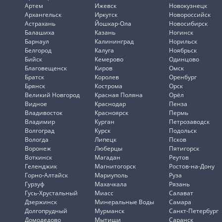
Артем
Ижевск
Новокузнецк
Архангельск
Иркутск
Новороссийск
Астрахань
Йошкар-Ола
Новосибирск
Балашиха
Казань
Ногинск
Барнаул
Калининград
Норильск
Белгород
Калуга
Ноябрьск
Бийск
Кемерово
Одинцово
Благовещенск
Киров
Омск
Братск
Королев
Оренбург
Брянск
Кострома
Орск
Великий Новгород
Красная Поляна
Орёл
Видное
Краснодар
Пенза
Владивосток
Красноярск
Пермь
Владимир
Курган
Петрозаводск
Волгоград
Курск
Подольск
Вологда
Липецк
Псков
Воронеж
Люберцы
Пятигорск
Воткинск
Магадан
Реутов
Геленджик
Магнитогорск
Ростов-на-Дону
Горно-Алтайск
Мариуполь
Руза
Гурзуф
Махачкала
Рязань
Гусь-Хрустальный
Миасс
Салават
Дзержинск
Минеральные Воды
Самара
Долгопрудный
Мурманск
Санкт-Петербург
Домодедово
Мытищи
Саранск