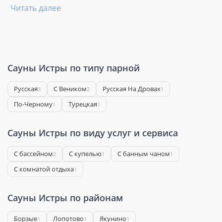
Читать далее
Сауны Истры по типу парной
Русская
С Веником
Русская На Дровах
3
2
1
По-Черному
Турецкая
1
1
Сауны Истры по виду услуг и сервиса
С бассейном
С купелью
С банным чаном
2
1
1
С комнатой отдыха
1
Сауны Истры по районам
Борзые
Лопотово
Якунино
1
1
1