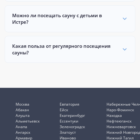
Можно ли посещать сауну с детьми в
Истре?
Какая польза от регулярного посещения
сауны?
Москва
Евпатория
Набережные Чел
Абакан
Ейск
Наро-Фоминск
Алушта
Екатеринбург
Находка
Альметьевск
Ессентуки
Нефтеюганск
Анапа
Зеленоградск
Нижневартовск
Ангарск
Златоуст
Нижний Новгоро
Армавир
Иваново
Нижний Тагил