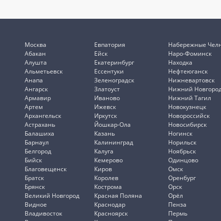
Москва
Евпатория
Набережные Чел
Абакан
Ейск
Наро-Фоминск
Алушта
Екатеринбург
Находка
Альметьевск
Ессентуки
Нефтеюганск
Анапа
Зеленоградск
Нижневартовск
Ангарск
Златоуст
Нижний Новгоро
Армавир
Иваново
Нижний Тагил
Артем
Ижевск
Новокузнецк
Архангельск
Иркутск
Новороссийск
Астрахань
Йошкар-Ола
Новосибирск
Балашиха
Казань
Ногинск
Барнаул
Калининград
Норильск
Белгород
Калуга
Ноябрьск
Бийск
Кемерово
Одинцово
Благовещенск
Киров
Омск
Братск
Королев
Оренбург
Брянск
Кострома
Орск
Великий Новгород
Красная Поляна
Орёл
Видное
Краснодар
Пенза
Владивосток
Красноярск
Пермь