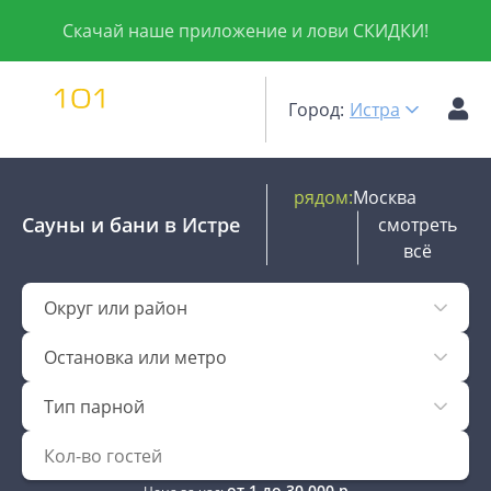
Скачай наше приложение и лови СКИДКИ!
Город:
Истра
рядом:
Москва
Сауны и бани
в Истре
смотреть
всё
Округ или район
Остановка или метро
Тип парной
от
1
до
30 000
р