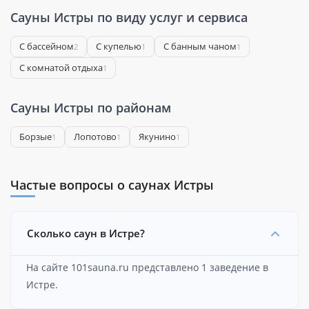
Сауны Истры по виду услуг и сервиса
С бассейном
С купелью
С банным чаном
2
1
1
С комнатой отдыха
1
Сауны Истры по районам
Борзые
Лопотово
Якунино
1
1
1
Частые вопросы о саунах Истры
Сколько саун в Истре?
На сайте 101sauna.ru представлено 1 заведение в
Истре.