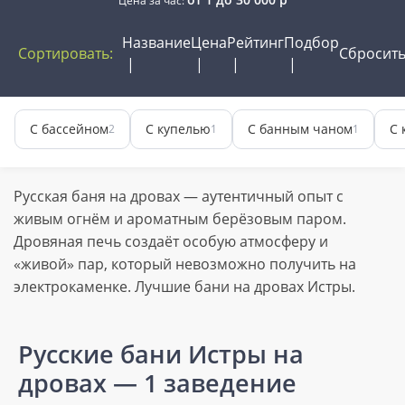
Цена за час:
Название
Цена
Рейтинг
Подбор
Сортировать:
Сбросит
С бассейном
С купелью
С банным чаном
С 
2
1
1
Русская баня на дровах — аутентичный опыт с
живым огнём и ароматным берёзовым паром.
Дровяная печь создаёт особую атмосферу и
«живой» пар, который невозможно получить на
электрокаменке. Лучшие бани на дровах Истры.
Русские бани Истры на
дровах
— 1 заведение