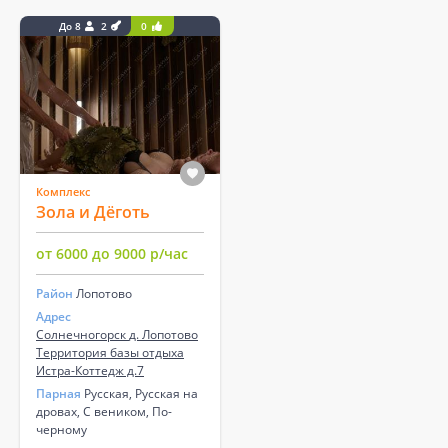
До 8
2
0
Комплекс
Зола и Дёготь
от 6000 до 9000 р/час
Район
Лопотово
Адрес
Солнечногорск д. Лопотово
Территория базы отдыха
Истра-Коттедж д.7
Парная
Русская, Русская на
дровах, С веником, По-
черному