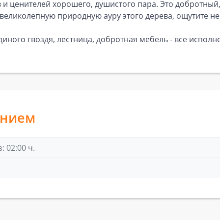
в и ценителей хорошего, душистого пара. Это добротны
е великолепную природную ауру этого дерева, ощутите н
иного гвоздя, лестница, добротная мебель - все исполн
анием
 02:00 ч.