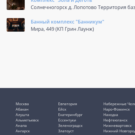
Комплекс "Зола и Дёготь"
Солнечногорск д. Лопотово Территория баз
Банный комплекс "Банникум"
Мира, 449 (КП Грин Лаунж)
Москва
Евпатория
Набережные Чел
Абакан
Ейск
Наро-Фоминск
Алушта
Екатеринбург
Находка
Альметьевск
Ессентуки
Нефтеюганск
Анапа
Зеленоградск
Нижневартовск
Ангарск
Златоуст
Нижний Новгоро