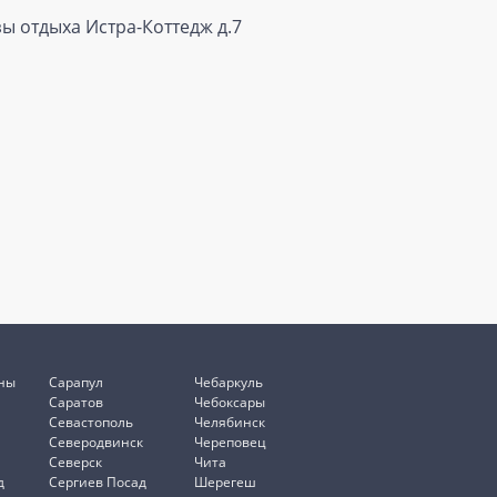
ы отдыха Истра-Коттедж д.7
ны
Сарапул
Чебаркуль
Саратов
Чебоксары
Севастополь
Челябинск
Северодвинск
Череповец
Северск
Чита
д
Сергиев Посад
Шерегеш