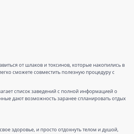
виться от шлаков и токсинов, которые накопились в
легко сможете совместить полезную процедуру с
лагает список заведений с полной информацией о
данные дают возможность заранее спланировать отдых
свое здоровье, и просто отдохнуть телом и душой,