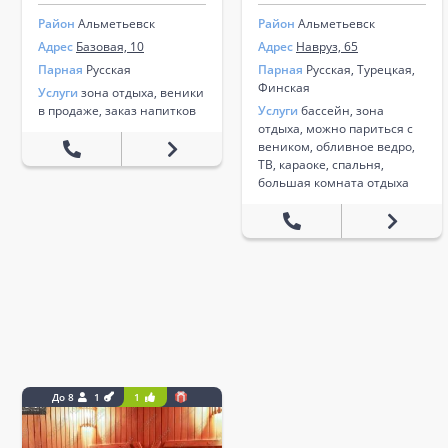
Район
Альметьевск
Район
Альметьевск
Адрес
Базовая, 10
Адрес
Навруз, 65
Парная
Русская
Парная
Русская, Турецкая,
Финская
Услуги
зона отдыха, веники
в продаже, заказ напитков
Услуги
бассейн, зона
отдыха, можно париться с
веником, обливное ведро,
ТВ, караоке, спальня,
большая комната отдыха
До 8
1
1