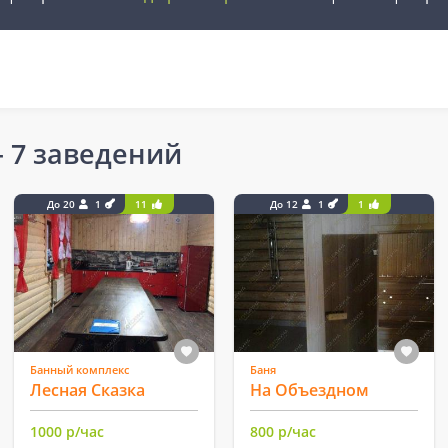
 7 заведений
До 20
1
11
До 12
1
1
Банный комплекс
Баня
Лесная Сказка
На Объездном
1000 р/час
800 р/час