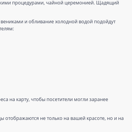
ескими процедурами, чайной церемонией. Щадящий
 вениками и обливание холодной водой подойдут
телям:
еса на карту, чтобы посетители могли заранее
ы отображаются не только на вашей красоте, но и на