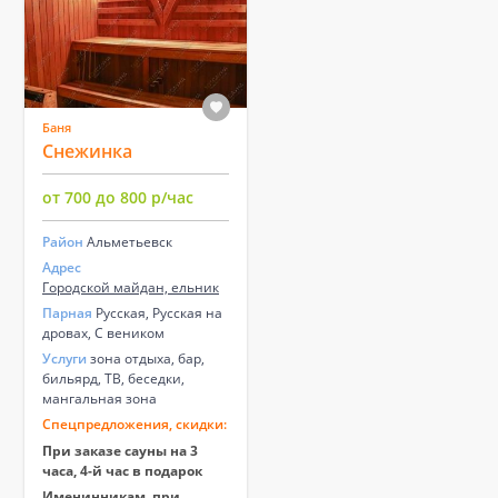
Баня
Снежинка
от 700 до 800 р/час
Район
Альметьевск
Адрес
Городской майдан, ельник
Парная
Русская, Русская на
дровах, С веником
Услуги
зона отдыха, бар,
бильярд, ТВ, беседки,
мангальная зона
Спецпредложения, скидки:
При заказе сауны на 3
часа, 4-й час в подарок
Именинникам, при