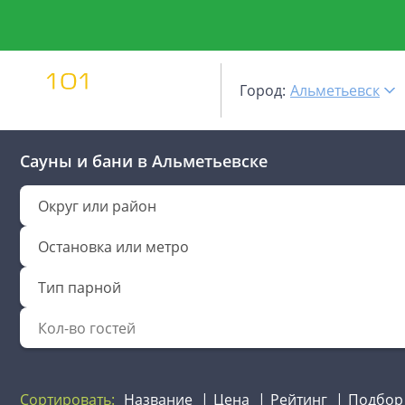
Город:
Альметьевск
Сауны и бани
в Альметьевске
Округ или район
Остановка или метро
Тип парной
Сортировать:
Название
Цена
Рейтинг
Подбор