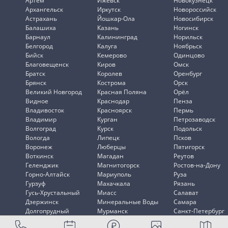
Артем
Ижевск
Новокузнецк
Архангельск
Иркутск
Новороссийск
Астрахань
Йошкар-Ола
Новосибирск
Балашиха
Казань
Ногинск
Барнаул
Калининград
Норильск
Белгород
Калуга
Ноябрьск
Бийск
Кемерово
Одинцово
Благовещенск
Киров
Омск
Братск
Королев
Оренбург
Брянск
Кострома
Орск
Великий Новгород
Красная Поляна
Орёл
Видное
Краснодар
Пенза
Владивосток
Красноярск
Пермь
Владимир
Курган
Петрозаводск
Волгоград
Курск
Подольск
Вологда
Липецк
Псков
Воронеж
Люберцы
Пятигорск
Воткинск
Магадан
Реутов
Геленджик
Магнитогорск
Ростов-на-Дону
Горно-Алтайск
Мариуполь
Руза
Гурзуф
Махачкала
Рязань
Гусь-Хрустальный
Миасс
Салават
Дзержинск
Минеральные Воды
Самара
Долгопрудный
Мурманск
Санкт-Петербург
Домодедово
Мытищи
Саранск