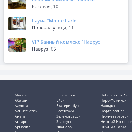
Базовая, 10
Сауна "Monte Carlo"
Полевая улица, 11
VIP Банный комлекс "Навруз"
Навруз, 65
Москва
Евпатория
Набережные Чел
Абакан
Ейск
Наро-Фоминск
Алушта
Екатеринбург
Находка
Альметьевск
Ессентуки
Нефтеюганск
Анапа
Зеленоградск
Нижневартовск
Ангарск
Златоуст
Нижний Новгоро
Армавир
Иваново
Нижний Тагил