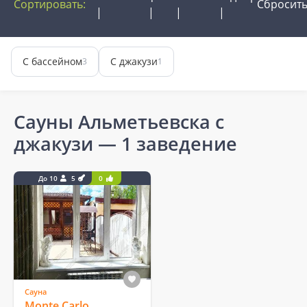
Сортировать:
Сбросит
С бассейном
С джакузи
3
1
Сауны Альметьевска с
джакузи
— 1 заведение
До 10
5
0
Сауна
Monte Carlo