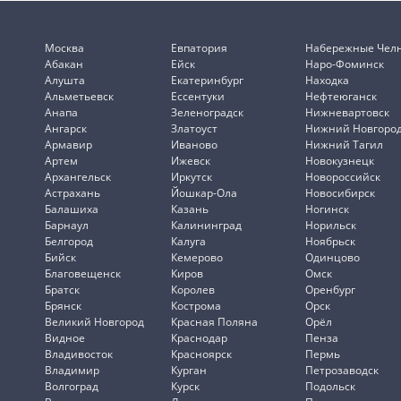
Москва
Евпатория
Набережные Чел
Абакан
Ейск
Наро-Фоминск
Алушта
Екатеринбург
Находка
Альметьевск
Ессентуки
Нефтеюганск
Анапа
Зеленоградск
Нижневартовск
Ангарск
Златоуст
Нижний Новгоро
Армавир
Иваново
Нижний Тагил
Артем
Ижевск
Новокузнецк
Архангельск
Иркутск
Новороссийск
Астрахань
Йошкар-Ола
Новосибирск
Балашиха
Казань
Ногинск
Барнаул
Калининград
Норильск
Белгород
Калуга
Ноябрьск
Бийск
Кемерово
Одинцово
Благовещенск
Киров
Омск
Братск
Королев
Оренбург
Брянск
Кострома
Орск
Великий Новгород
Красная Поляна
Орёл
Видное
Краснодар
Пенза
Владивосток
Красноярск
Пермь
Владимир
Курган
Петрозаводск
Волгоград
Курск
Подольск