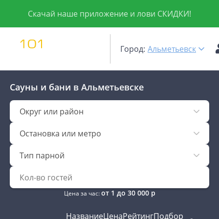
Скачай наше приложение и лови СКИДКИ!
Город:
Альметьевск
Сауны и бани
в Альметьевске
Округ или район
Остановка или метро
Тип парной
от
1
до
30 000
р
Цена за час:
Название
Цена
Рейтинг
Подбор