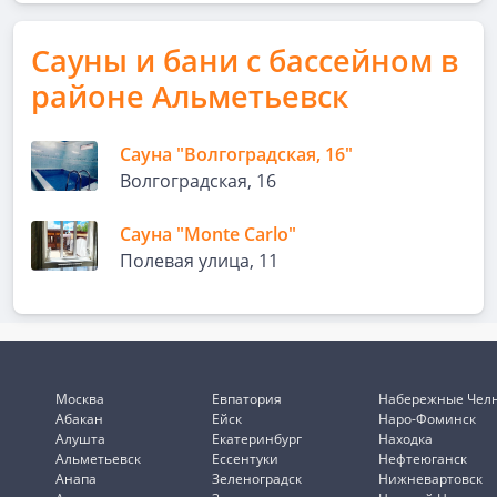
Сауны и бани с бассейном в
районе Альметьевск
Сауна "Волгоградская, 16"
Волгоградская, 16
Сауна "Monte Carlo"
Полевая улица, 11
Москва
Евпатория
Набережные Чел
Абакан
Ейск
Наро-Фоминск
Алушта
Екатеринбург
Находка
Альметьевск
Ессентуки
Нефтеюганск
Анапа
Зеленоградск
Нижневартовск