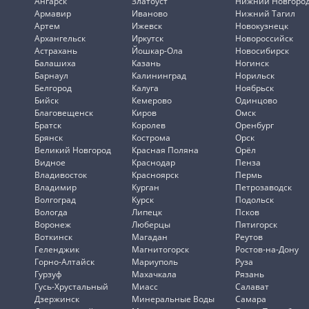
Ангарск
Златоуст
Нижний Новгоро
Армавир
Иваново
Нижний Тагил
Артем
Ижевск
Новокузнецк
Архангельск
Иркутск
Новороссийск
Астрахань
Йошкар-Ола
Новосибирск
Балашиха
Казань
Ногинск
Барнаул
Калининград
Норильск
Белгород
Калуга
Ноябрьск
Бийск
Кемерово
Одинцово
Благовещенск
Киров
Омск
Братск
Королев
Оренбург
Брянск
Кострома
Орск
Великий Новгород
Красная Поляна
Орёл
Видное
Краснодар
Пенза
Владивосток
Красноярск
Пермь
Владимир
Курган
Петрозаводск
Волгоград
Курск
Подольск
Вологда
Липецк
Псков
Воронеж
Люберцы
Пятигорск
Воткинск
Магадан
Реутов
Геленджик
Магнитогорск
Ростов-на-Дону
Горно-Алтайск
Мариуполь
Руза
Гурзуф
Махачкала
Рязань
Гусь-Хрустальный
Миасс
Салават
Дзержинск
Минеральные Воды
Самара