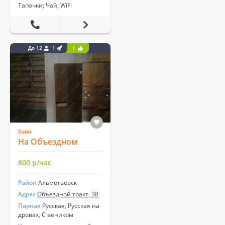
Тапочки; Чай; WiFi
До 12
1
1
Баня
На Объездном
800 р/час
Район
Альметьевск
Адрес
Объездной тракт, 38
Парная
Русская, Русская на
дровах, С веником