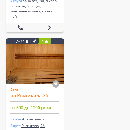
Услуги
зона отдыха, выбер
веников, беседка,
мангальная зона, мангал,
чай
До 10
1
5
Баня
на Рыжикова 26
от 600 до 1200 р/час
Район
Альметьевск
Адрес
Рыжикова, 26