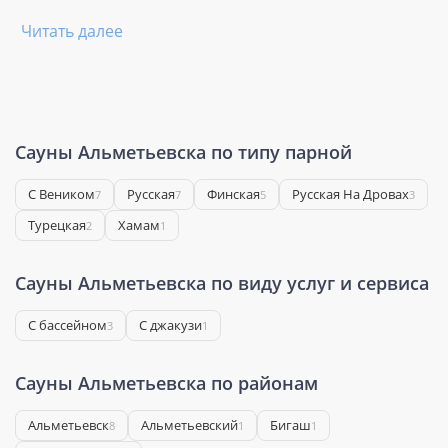
Читать далее
Сауны Альметьевска по типу парной
С Веником
Русская
Финская
Русская На Дровах
7
7
5
3
Турецкая
Хамам
2
1
Сауны Альметьевска по виду услуг и сервиса
С бассейном
С джакузи
3
1
Сауны Альметьевска по районам
Альметьевск
Альметьевский
Бигаш
8
1
1