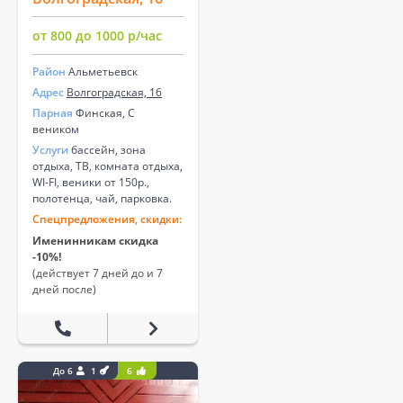
от 800 до 1000 р/час
Район
Альметьевск
Адрес
Волгоградская, 16
Парная
Финская, С
веником
Услуги
бассейн, зона
отдыха, ТВ, комната отдыха,
WI-FI, веники от 150р.,
полотенца, чай, парковка.
Спецпредложения, скидки:
Именинникам скидка
-10%!
(действует 7 дней до и 7
дней после)
До 6
1
6