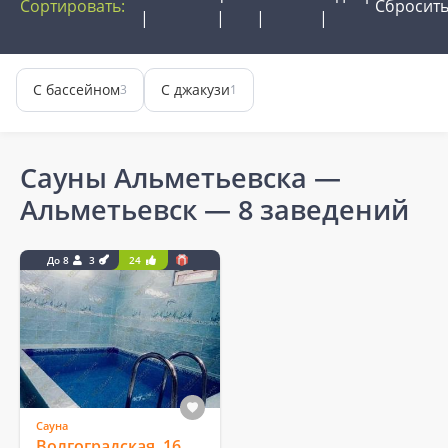
Сортировать:
Сбросит
С бассейном
С джакузи
3
1
Сауны Альметьевска —
Альметьевск
— 8 заведений
До 8
3
24
Сауна
Волгоградская, 16