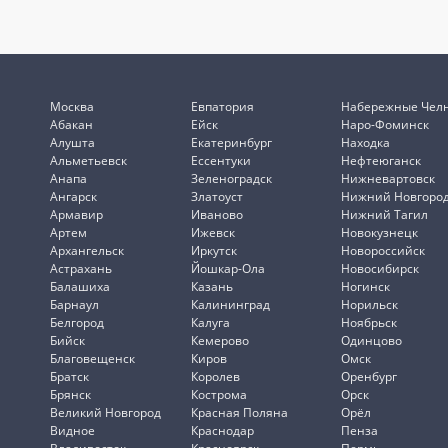
Москва
Евпатория
Набережные Чел
Абакан
Ейск
Наро-Фоминск
Алушта
Екатеринбург
Находка
Альметьевск
Ессентуки
Нефтеюганск
Анапа
Зеленоградск
Нижневартовск
Ангарск
Златоуст
Нижний Новгоро
Армавир
Иваново
Нижний Тагил
Артем
Ижевск
Новокузнецк
Архангельск
Иркутск
Новороссийск
Астрахань
Йошкар-Ола
Новосибирск
Балашиха
Казань
Ногинск
Барнаул
Калининград
Норильск
Белгород
Калуга
Ноябрьск
Бийск
Кемерово
Одинцово
Благовещенск
Киров
Омск
Братск
Королев
Оренбург
Брянск
Кострома
Орск
Великий Новгород
Красная Поляна
Орёл
Видное
Краснодар
Пенза