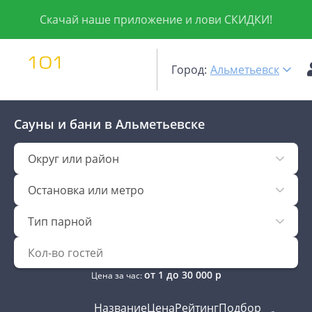
Скачай наше приложение и лови СКИДКИ!
Город:
Альметьевск
Сауны и бани
в Альметьевске
Округ или район
Остановка или метро
Тип парной
от
1
до
30 000
р
Цена за час:
Название
Цена
Рейтинг
Подбор