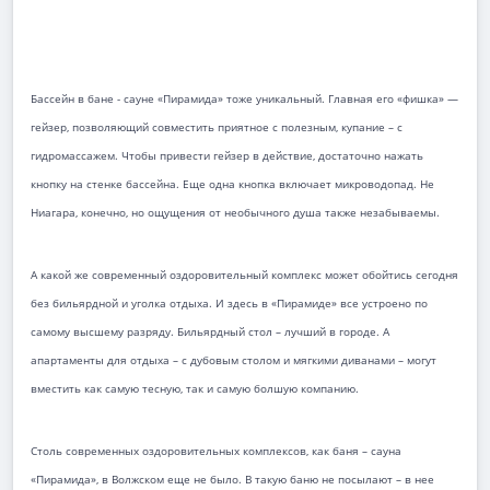
Бассейн в бане - сауне «Пирамида» тоже уникальный. Главная его «фишка» —
гейзер, позволяющий совместить приятное с полезным, купание – с
гидромассажем. Чтобы привести гейзер в действие, достаточно нажать
кнопку на стенке бассейна. Еще одна кнопка включает микроводопад. Не
Ниагара, конечно, но ощущения от необычного душа также незабываемы.
А какой же современный оздоровительный комплекс может обойтись сегодня
без бильярдной и уголка отдыха. И здесь в «Пирамиде» все устроено по
самому высшему разряду. Бильярдный стол – лучший в городе. А
апартаменты для отдыха – с дубовым столом и мягкими диванами – могут
вместить как самую тесную, так и самую болшую компанию.
Столь современных оздоровительных комплексов, как баня – сауна
«Пирамида», в Волжском еще не было. В такую баню не посылают – в нее