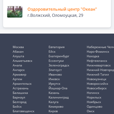
Оздоровительный центр "Океан"
г.Волжский, Оломоуцкая, 29
Москва
Евпатория
Набережные Чел
Абакан
Ейск
Наро-Фоминск
Алушта
Екатеринбург
Находка
Альметьевск
Ессентуки
Нефтеюганск
Анапа
Зеленоградск
Нижневартовск
Ангарск
Златоуст
Нижний Новгоро
Армавир
Иваново
Нижний Тагил
Артем
Ижевск
Новокузнецк
Архангельск
Иркутск
Новороссийск
Астрахань
Йошкар-Ола
Новосибирск
Балашиха
Казань
Ногинск
Барнаул
Калининград
Норильск
Белгород
Калуга
Ноябрьск
Бийск
Кемерово
Одинцово
Благовещенск
Киров
Омск