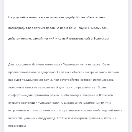
Не упускайте возможность испытать судьбу. И она обязательно
вознаградит вас легким паром. А пар в бане - сауне «Пирамида»,
действительно, самый легкий и самый целительный в Волжском!
Для посещения банного комплекса «Пирамида» нет и не может быть
противопоказаний по здоровью. Если вы любитель экстремальной парной,
вас ждет традиционная сауна, при обустройстве которой использованы
эталонные финские технологии. А для тех кто предпочитает более
комфортный для организма режим, в «Пирамиде», впервые в Волжском,
открыта настоящая турецкая баня. С диванами из мраморных плит, с
встроенным в стену огромным котлом, с автоматизированной подачей тепла
через специальный воздуховод. Кстати, и мраморные диваны, и полы – с
подогревом.