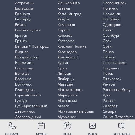
Астрахань
Йошкар-Ола
Новосибирск
Балашиха
Казань
Ногинск
Барнаул
Калининград
Норильск
Белгород
Калуга
Ноябрьск
Бийск
Кемерово
Одинцово
Благовещенск
Киров
Омск
Братск
Королев
Оренбург
Брянск
Кострома
Орск
Великий Новгород
Красная Поляна
Орёл
Видное
Краснодар
Пенза
Владивосток
Красноярск
Пермь
Владимир
Курган
Петрозаводск
Волгоград
Курск
Подольск
Вологда
Липецк
Псков
Воронеж
Люберцы
Пятигорск
Воткинск
Магадан
Реутов
Геленджик
Магнитогорск
Ростов-на-Дону
Горно-Алтайск
Мариуполь
Руза
Гурзуф
Махачкала
Рязань
Гусь-Хрустальный
Миасс
Салават
Дзержинск
Минеральные Воды
Самара
Долгопрудный
Мурманск
Санкт-Петербург
Домодедово
Мытищи
Саранск
ТЕЛЕФОН
БРОНЬ
ЦЕНА
ФОТО
КОНТАКТЫ