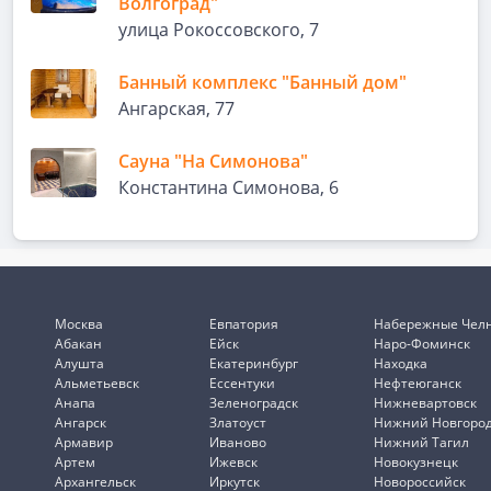
Волгоград"
улица Рокоссовского, 7
Банный комплекс "Банный дом"
Ангарская, 77
Сауна "На Симонова"
Константина Симонова, 6
Москва
Евпатория
Набережные Чел
Абакан
Ейск
Наро-Фоминск
Алушта
Екатеринбург
Находка
Альметьевск
Ессентуки
Нефтеюганск
Анапа
Зеленоградск
Нижневартовск
Ангарск
Златоуст
Нижний Новгоро
Армавир
Иваново
Нижний Тагил
Артем
Ижевск
Новокузнецк
Архангельск
Иркутск
Новороссийск