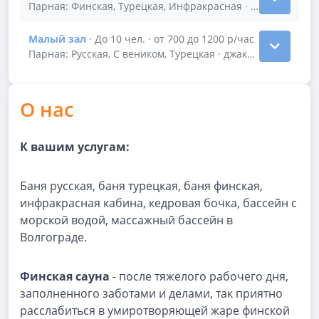
Показать подробности зала Большой зал
Парная: Финская, Турецкая, Инфракрасная · Бассейн с мо
Малый зал
· До 10 чел. · от 700 до 1200 р/час
Показать подробности зала Малый зал
Парная: Русская, С веником, Турецкая · джакузи бассейн
О нас
К вашим услугам:
Баня русская, баня турецкая, баня финская,
инфракрасная кабина, кедровая бочка, бассейн с
морской водой, массажный бассейн в
Волгограде.
Финская сауна
- после тяжелого рабочего дня,
заполненного заботами и делами, так приятно
расслабиться в умиротворяющей жаре финской