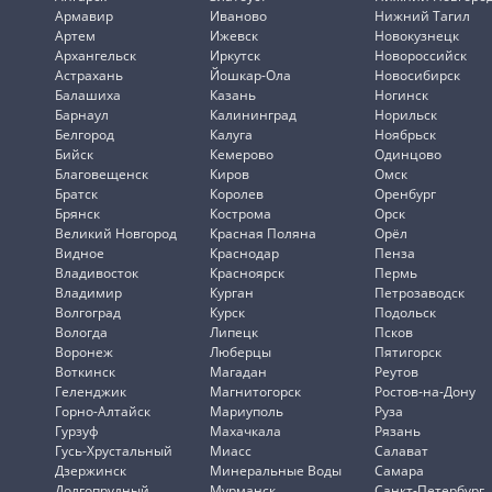
Армавир
Иваново
Нижний Тагил
Артем
Ижевск
Новокузнецк
Архангельск
Иркутск
Новороссийск
Астрахань
Йошкар-Ола
Новосибирск
Балашиха
Казань
Ногинск
Барнаул
Калининград
Норильск
Белгород
Калуга
Ноябрьск
Бийск
Кемерово
Одинцово
Благовещенск
Киров
Омск
Братск
Королев
Оренбург
Брянск
Кострома
Орск
Великий Новгород
Красная Поляна
Орёл
Видное
Краснодар
Пенза
Владивосток
Красноярск
Пермь
Владимир
Курган
Петрозаводск
Волгоград
Курск
Подольск
Вологда
Липецк
Псков
Воронеж
Люберцы
Пятигорск
Воткинск
Магадан
Реутов
Геленджик
Магнитогорск
Ростов-на-Дону
Горно-Алтайск
Мариуполь
Руза
Гурзуф
Махачкала
Рязань
Гусь-Хрустальный
Миасс
Салават
Дзержинск
Минеральные Воды
Самара
Долгопрудный
Мурманск
Санкт-Петербург