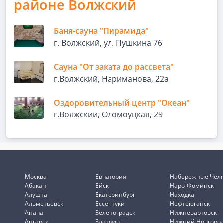
районе Волжский
Баня-сауна "Пирамида"
г. Волжский, ул. Пушкина 76
Сауна "От заката до рассвета"
г.Волжский, Нариманова, 22а
Оздоровительный центр "Океан"
г.Волжский, Оломоуцкая, 29
Москва
Евпатория
Набережные Чел
Абакан
Ейск
Наро-Фоминск
Алушта
Екатеринбург
Находка
Альметьевск
Ессентуки
Нефтеюганск
Анапа
Зеленоградск
Нижневартовск
Ангарск
Златоуст
Нижний Новгоро