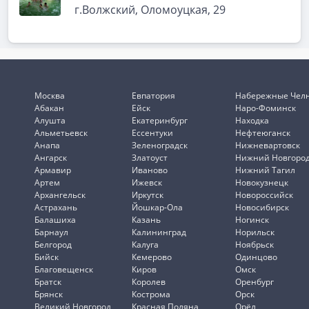
г.Волжский, Оломоуцкая, 29
Москва
Евпатория
Набережные Чел
Абакан
Ейск
Наро-Фоминск
Алушта
Екатеринбург
Находка
Альметьевск
Ессентуки
Нефтеюганск
Анапа
Зеленоградск
Нижневартовск
Ангарск
Златоуст
Нижний Новгоро
Армавир
Иваново
Нижний Тагил
Артем
Ижевск
Новокузнецк
Архангельск
Иркутск
Новороссийск
Астрахань
Йошкар-Ола
Новосибирск
Балашиха
Казань
Ногинск
Барнаул
Калининград
Норильск
Белгород
Калуга
Ноябрьск
Бийск
Кемерово
Одинцово
Благовещенск
Киров
Омск
Братск
Королев
Оренбург
Брянск
Кострома
Орск
Великий Новгород
Красная Поляна
Орёл