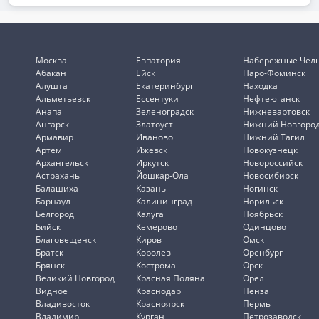
Москва
Евпатория
Набережные Чел
Абакан
Ейск
Наро-Фоминск
Алушта
Екатеринбург
Находка
Альметьевск
Ессентуки
Нефтеюганск
Анапа
Зеленоградск
Нижневартовск
Ангарск
Златоуст
Нижний Новгоро
Армавир
Иваново
Нижний Тагил
Артем
Ижевск
Новокузнецк
Архангельск
Иркутск
Новороссийск
Астрахань
Йошкар-Ола
Новосибирск
Балашиха
Казань
Ногинск
Барнаул
Калининград
Норильск
Белгород
Калуга
Ноябрьск
Бийск
Кемерово
Одинцово
Благовещенск
Киров
Омск
Братск
Королев
Оренбург
Брянск
Кострома
Орск
Великий Новгород
Красная Поляна
Орёл
Видное
Краснодар
Пенза
Владивосток
Красноярск
Пермь
Владимир
Курган
Петрозаводск