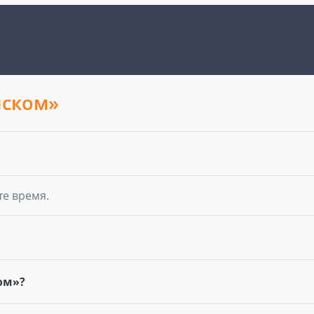
нском»
те время.
ом»?