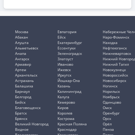
Москва
Евпатория
Набережные Чел
Абакан
Ейск
Наро-Фоминск
Алушта
Екатеринбург
Находка
Альметьевск
Ессентуки
Нефтеюганск
Анапа
Зеленоградск
Нижневартовск
Ангарск
Златоуст
Нижний Новгоро
Армавир
Иваново
Нижний Тагил
Артем
Ижевск
Новокузнецк
Архангельск
Иркутск
Новороссийск
Астрахань
Йошкар-Ола
Новосибирск
Балашиха
Казань
Ногинск
Барнаул
Калининград
Норильск
Белгород
Калуга
Ноябрьск
Бийск
Кемерово
Одинцово
Благовещенск
Киров
Омск
Братск
Королев
Оренбург
Брянск
Кострома
Орск
Великий Новгород
Красная Поляна
Орёл
Видное
Краснодар
Пенза
Владивосток
Красноярск
Пермь