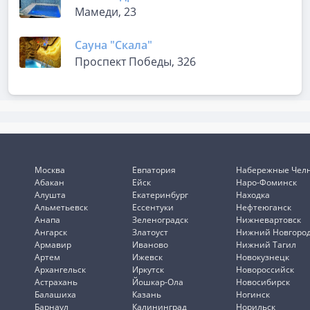
Мамеди, 23
Сауна "Скала"
Проспект Победы, 326
Москва
Евпатория
Набережные Чел
Абакан
Ейск
Наро-Фоминск
Алушта
Екатеринбург
Находка
Альметьевск
Ессентуки
Нефтеюганск
Анапа
Зеленоградск
Нижневартовск
Ангарск
Златоуст
Нижний Новгоро
Армавир
Иваново
Нижний Тагил
Артем
Ижевск
Новокузнецк
Архангельск
Иркутск
Новороссийск
Астрахань
Йошкар-Ола
Новосибирск
Балашиха
Казань
Ногинск
Барнаул
Калининград
Норильск