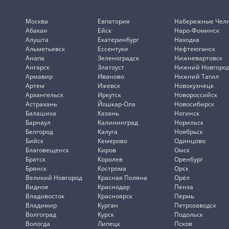
Москва
Евпатория
Набережные Чел
Абакан
Ейск
Наро-Фоминск
Алушта
Екатеринбург
Находка
Альметьевск
Ессентуки
Нефтеюганск
Анапа
Зеленоградск
Нижневартовск
Ангарск
Златоуст
Нижний Новгоро
Армавир
Иваново
Нижний Тагил
Артем
Ижевск
Новокузнецк
Архангельск
Иркутск
Новороссийск
Астрахань
Йошкар-Ола
Новосибирск
Балашиха
Казань
Ногинск
Барнаул
Калининград
Норильск
Белгород
Калуга
Ноябрьск
Бийск
Кемерово
Одинцово
Благовещенск
Киров
Омск
Братск
Королев
Оренбург
Брянск
Кострома
Орск
Великий Новгород
Красная Поляна
Орёл
Видное
Краснодар
Пенза
Владивосток
Красноярск
Пермь
Владимир
Курган
Петрозаводск
Волгоград
Курск
Подольск
Вологда
Липецк
Псков