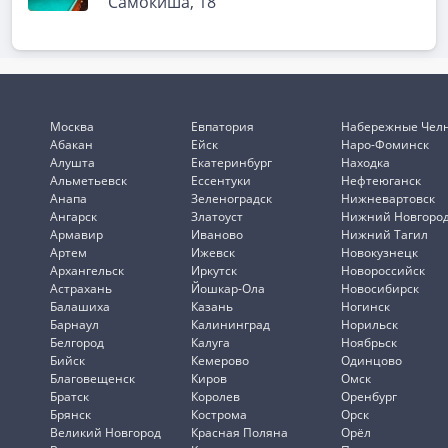
Самокиша, 18
Москва
Евпатория
Набережные Чел
Абакан
Ейск
Наро-Фоминск
Алушта
Екатеринбург
Находка
Альметьевск
Ессентуки
Нефтеюганск
Анапа
Зеленоградск
Нижневартовск
Ангарск
Златоуст
Нижний Новгоро
Армавир
Иваново
Нижний Тагил
Артем
Ижевск
Новокузнецк
Архангельск
Иркутск
Новороссийск
Астрахань
Йошкар-Ола
Новосибирск
Балашиха
Казань
Ногинск
Барнаул
Калининград
Норильск
Белгород
Калуга
Ноябрьск
Бийск
Кемерово
Одинцово
Благовещенск
Киров
Омск
Братск
Королев
Оренбург
Брянск
Кострома
Орск
Великий Новгород
Красная Поляна
Орёл