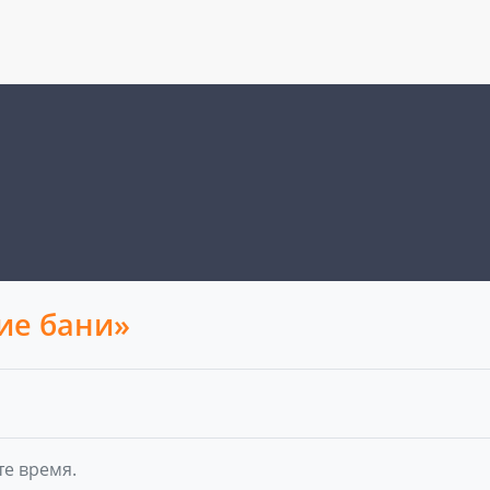
ие бани»
те время.