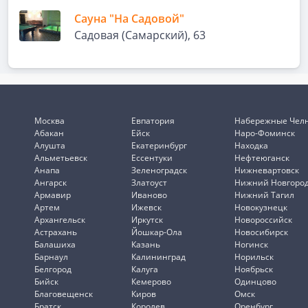
Сауна "На Садовой"
Садовая (Самарский), 63
Москва
Евпатория
Набережные Чел
Абакан
Ейск
Наро-Фоминск
Алушта
Екатеринбург
Находка
Альметьевск
Ессентуки
Нефтеюганск
Анапа
Зеленоградск
Нижневартовск
Ангарск
Златоуст
Нижний Новгоро
Армавир
Иваново
Нижний Тагил
Артем
Ижевск
Новокузнецк
Архангельск
Иркутск
Новороссийск
Астрахань
Йошкар-Ола
Новосибирск
Балашиха
Казань
Ногинск
Барнаул
Калининград
Норильск
Белгород
Калуга
Ноябрьск
Бийск
Кемерово
Одинцово
Благовещенск
Киров
Омск
Братск
Королев
Оренбург