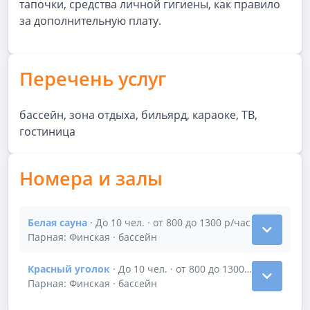
тапочки, средства личной гигиены, как правило
за дополнительную плату.
Перечень услуг
бассейн, зона отдыха, бильярд, караоке, ТВ,
гостиница
Номера и залы
Белая сауна
· До 10 чел. · от 800 до 1300 р/час
Показать подробности зала Белая сауна
Парная: Финская · бассейн
Красный уголок
· До 10 чел. · от 800 до 1300 р/час
Показать подробности зала Красный уголок
Парная: Финская · бассейн