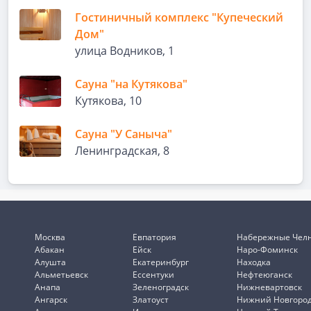
Гостиничный комплекс "Купеческий
Дом"
улица Водников, 1
Сауна "на Кутякова"
Кутякова, 10
Сауна "У Саныча"
Ленинградская, 8
Москва
Евпатория
Набережные Чел
Абакан
Ейск
Наро-Фоминск
Алушта
Екатеринбург
Находка
Альметьевск
Ессентуки
Нефтеюганск
Анапа
Зеленоградск
Нижневартовск
Ангарск
Златоуст
Нижний Новгоро