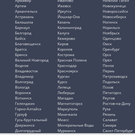
Армавир
Иваново
Нижний Тагил
Артем
Ижевск
Новокузнецк
Архангельск
Иркутск
Новороссийск
Астрахань
Йошкар-Ола
Новосибирск
Балашиха
Казань
Ногинск
Барнаул
Калининград
Норильск
Белгород
Калуга
Ноябрьск
Бийск
Кемерово
Одинцово
Благовещенск
Киров
Омск
Братск
Королев
Оренбург
Брянск
Кострома
Орск
Великий Новгород
Красная Поляна
Орёл
Видное
Краснодар
Пенза
Владивосток
Красноярск
Пермь
Владимир
Курган
Петрозаводск
Волгоград
Курск
Подольск
Вологда
Липецк
Псков
Воронеж
Люберцы
Пятигорск
Воткинск
Магадан
Реутов
Геленджик
Магнитогорск
Ростов-на-Дону
Горно-Алтайск
Мариуполь
Руза
Гурзуф
Махачкала
Рязань
Гусь-Хрустальный
Миасс
Салават
Дзержинск
Минеральные Воды
Самара
Долгопрудный
Мурманск
Санкт-Петербург