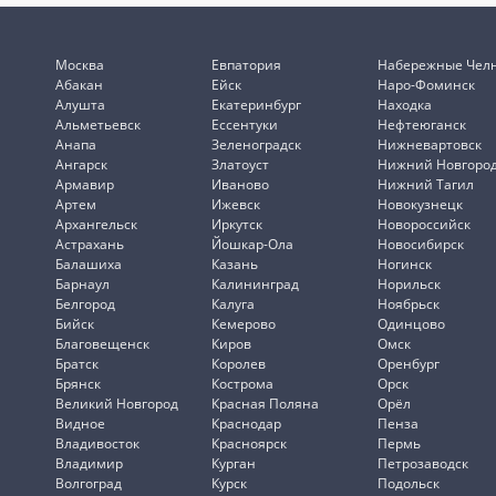
Москва
Евпатория
Набережные Чел
Абакан
Ейск
Наро-Фоминск
Алушта
Екатеринбург
Находка
Альметьевск
Ессентуки
Нефтеюганск
Анапа
Зеленоградск
Нижневартовск
Ангарск
Златоуст
Нижний Новгоро
Армавир
Иваново
Нижний Тагил
Артем
Ижевск
Новокузнецк
Архангельск
Иркутск
Новороссийск
Астрахань
Йошкар-Ола
Новосибирск
Балашиха
Казань
Ногинск
Барнаул
Калининград
Норильск
Белгород
Калуга
Ноябрьск
Бийск
Кемерово
Одинцово
Благовещенск
Киров
Омск
Братск
Королев
Оренбург
Брянск
Кострома
Орск
Великий Новгород
Красная Поляна
Орёл
Видное
Краснодар
Пенза
Владивосток
Красноярск
Пермь
Владимир
Курган
Петрозаводск
Волгоград
Курск
Подольск