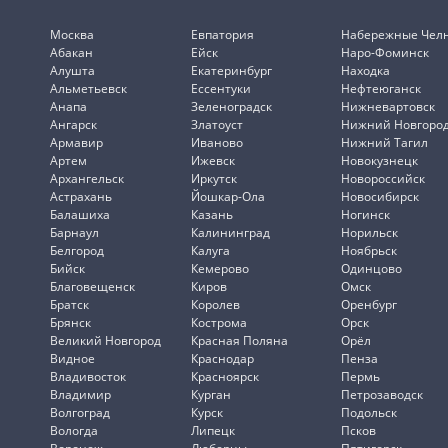
Москва
Евпатория
Набережные Чел
Абакан
Ейск
Наро-Фоминск
Алушта
Екатеринбург
Находка
Альметьевск
Ессентуки
Нефтеюганск
Анапа
Зеленоградск
Нижневартовск
Ангарск
Златоуст
Нижний Новгоро
Армавир
Иваново
Нижний Тагил
Артем
Ижевск
Новокузнецк
Архангельск
Иркутск
Новороссийск
Астрахань
Йошкар-Ола
Новосибирск
Балашиха
Казань
Ногинск
Барнаул
Калининград
Норильск
Белгород
Калуга
Ноябрьск
Бийск
Кемерово
Одинцово
Благовещенск
Киров
Омск
Братск
Королев
Оренбург
Брянск
Кострома
Орск
Великий Новгород
Красная Поляна
Орёл
Видное
Краснодар
Пенза
Владивосток
Красноярск
Пермь
Владимир
Курган
Петрозаводск
Волгоград
Курск
Подольск
Вологда
Липецк
Псков