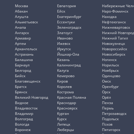
Москва
Евпатория
Набережные Чел
Абакан
Ейск
Наро-Фоминск
Алушта
Екатеринбург
Находка
Альметьевск
Ессентуки
Нефтеюганск
Анапа
Зеленоградск
Нижневартовск
Ангарск
Златоуст
Нижний Новгоро
Армавир
Иваново
Нижний Тагил
Артем
Ижевск
Новокузнецк
Архангельск
Иркутск
Новороссийск
Астрахань
Йошкар-Ола
Новосибирск
Балашиха
Казань
Ногинск
Барнаул
Калининград
Норильск
Белгород
Калуга
Ноябрьск
Бийск
Кемерово
Одинцово
Благовещенск
Киров
Омск
Братск
Королев
Оренбург
Брянск
Кострома
Орск
Великий Новгород
Красная Поляна
Орёл
Видное
Краснодар
Пенза
Владивосток
Красноярск
Пермь
Владимир
Курган
Петрозаводск
Волгоград
Курск
Подольск
Вологда
Липецк
Псков
Воронеж
Люберцы
Пятигорск