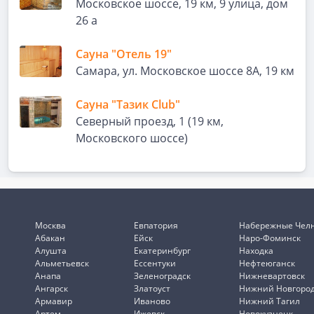
Московское шоссе, 19 км, 9 улица, дом
26 а
Сауна "Отель 19"
Самара, ул. Московское шоссе 8А, 19 км
Сауна "Тазик Club"
Северный проезд, 1 (19 км,
Московского шоссе)
Москва
Евпатория
Набережные Чел
Абакан
Ейск
Наро-Фоминск
Алушта
Екатеринбург
Находка
Альметьевск
Ессентуки
Нефтеюганск
Анапа
Зеленоградск
Нижневартовск
Ангарск
Златоуст
Нижний Новгоро
Армавир
Иваново
Нижний Тагил
Артем
Ижевск
Новокузнецк