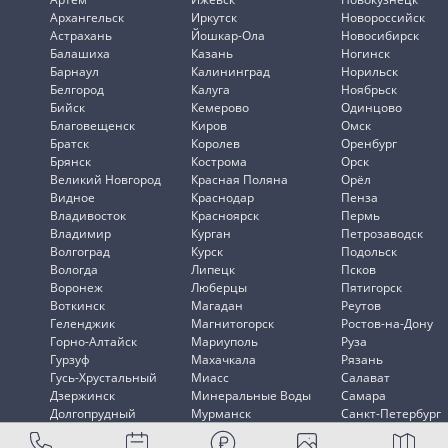
Архангельск
Иркутск
Новороссийск
Астрахань
Йошкар-Ола
Новосибирск
Балашиха
Казань
Ногинск
Барнаул
Калининград
Норильск
Белгород
Калуга
Ноябрьск
Бийск
Кемерово
Одинцово
Благовещенск
Киров
Омск
Братск
Королев
Оренбург
Брянск
Кострома
Орск
Великий Новгород
Красная Поляна
Орёл
Видное
Краснодар
Пенза
Владивосток
Красноярск
Пермь
Владимир
Курган
Петрозаводск
Волгоград
Курск
Подольск
Вологда
Липецк
Псков
Воронеж
Люберцы
Пятигорск
Воткинск
Магадан
Реутов
Геленджик
Магнитогорск
Ростов-на-Дону
Горно-Алтайск
Мариуполь
Руза
Гурзуф
Махачкала
Рязань
Гусь-Хрустальный
Миасс
Салават
Дзержинск
Минеральные Воды
Самара
Долгопрудный
Мурманск
Санкт-Петербург
Домодедово
Мытищи
Саранск