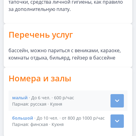
тапочки, средства личной гигиены, как правило
за дополнительную плату.
Перечень услуг
бассейн, можно париться с вениками, караоке,
комнаты отдыха, бильярд, гейзер в бассейне
Номера и залы
малый
· До 6 чел. · 600 р/час
Показать подробности зала малый
Парная: русская · Кухня
большой
· До 10 чел. · от 800 до 1000 р/час
Показать подробности зала большой
Парная: финская · Кухня