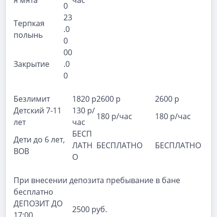
я мята
час
0
23
Терпкая
.0
полынь
0
00
Закрытие
.0
0
Безлимит
1820 р
2600 р
2600 р
Детский 7-11
130 р/
180 р/час
180 р/час
лет
час
БЕСП
Дети до 6 лет,
ЛАТН
БЕСПЛАТНО
БЕСПЛАТНО
ВОВ
О
При внесении депозита пребывание в бане
бесплатно
ДЕПОЗИТ ДО
2500 руб.
17:00