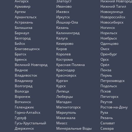
Ангарск
Златоуст
Нижний Новгоро
Армавир
Иваново
Нижний Тагил
Артем
Ижевск
Новокузнецк
Архангельск
Иркутск
Новороссийск
Астрахань
Йошкар-Ола
Новосибирск
Балашиха
Казань
Ногинск
Барнаул
Калининград
Норильск
Белгород
Калуга
Ноябрьск
Бийск
Кемерово
Одинцово
Благовещенск
Киров
Омск
Братск
Королев
Оренбург
Брянск
Кострома
Орск
Великий Новгород
Красная Поляна
Орёл
Видное
Краснодар
Пенза
Владивосток
Красноярск
Пермь
Владимир
Курган
Петрозаводск
Волгоград
Курск
Подольск
Вологда
Липецк
Псков
Воронеж
Люберцы
Пятигорск
Воткинск
Магадан
Реутов
Геленджик
Магнитогорск
Ростов-на-Дону
Горно-Алтайск
Мариуполь
Руза
Гурзуф
Махачкала
Рязань
Гусь-Хрустальный
Миасс
Салават
Дзержинск
Минеральные Воды
Самара