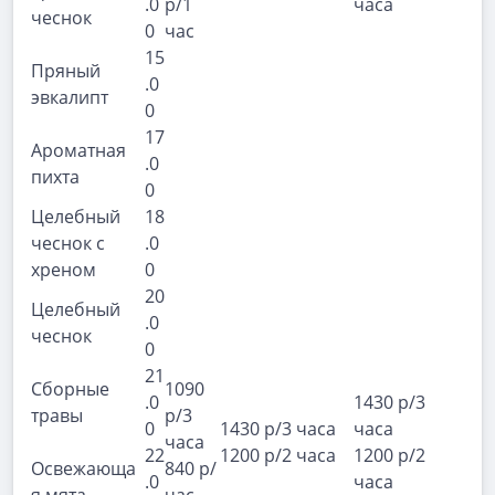
.0
р/1
часа
чеснок
0
час
15
Пряный
.0
эвкалипт
0
17
Ароматная
.0
пихта
0
Целебный
18
чеснок с
.0
хреном
0
20
Целебный
.0
чеснок
0
21
Сборные
1090
.0
1430 р/3
травы
р/3
0
1430 р/3 часа
часа
часа
22
1200 р/2 часа
1200 р/2
Освежающа
840 р/
.0
часа