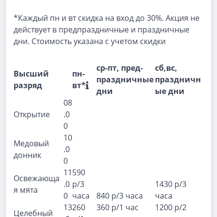
*Каждый пн и вт скидка на вход до 30%. Акция не
действует в предпраздничные и праздничные
дни. Стоимость указана с учетом скидки
ср-пт, пред-
сб,вс,
Высший
пн-
праздничные
праздничн
разряд
вт*
дни
ые дни
08
Открытие
.0
0
10
Медовый
.0
донник
0
11
590
Освежающа
.0
р/3
1430 р/3
я мята
0
часа
840 р/3 часа
часа
13
260
360 р/1 час
1200 р/2
Целебный