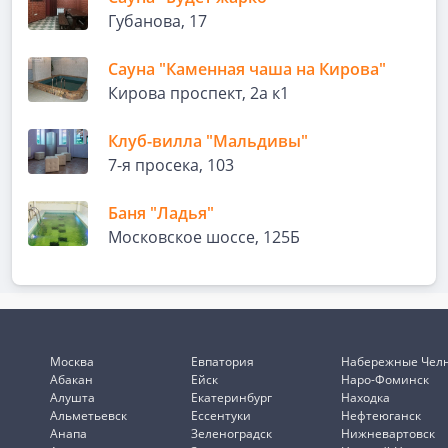
Губанова, 17
Сауна "Каменная чаша на Кирова"
Кирова проспект, 2а к1
Клуб-вилла "Мальдивы"
7-я просека, 103
Баня "Ладья"
Московское шоссе, 125Б
Москва
Евпатория
Набережные Чел
Абакан
Ейск
Наро-Фоминск
Алушта
Екатеринбург
Находка
Альметьевск
Ессентуки
Нефтеюганск
Анапа
Зеленоградск
Нижневартовск