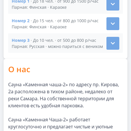
Номер 1
· До 18 чел. · от 900 до 1500 р/час
Показать подробности зала Номер 1
Парная: Финская · Караоке
Номер 2
· До 15 чел. · от 800 до 1000 р/час
Показать подробности зала Номер 2
Парная: Финская · Караоке
Номер 3
· До 10 чел. · от 500 до 800 р/час
Показать подробности зала Номер 3
Парная: Русская · можно париться с веником
О нас
Сауна «Каменная чаша-2» по адресу пр. Кирова,
2а расположена в тихом районе, недалеко от
реки Самара. На собственной территории для
клиентов есть удобная парковка.
Сауна «Каменная Чаша-2» работает
круглосуточно и предлагает чистые и уютные