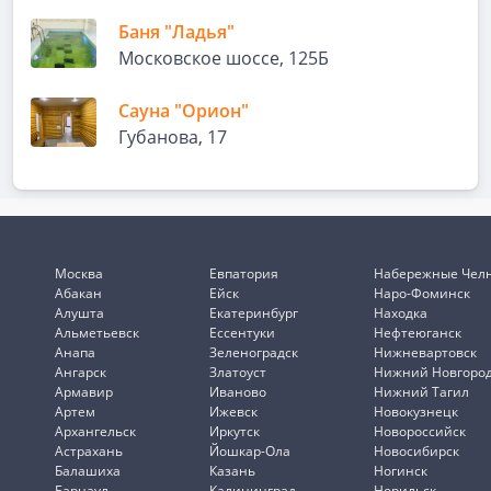
Баня "Ладья"
Московское шоссе, 125Б
Сауна "Орион"
Губанова, 17
Москва
Евпатория
Набережные Чел
Абакан
Ейск
Наро-Фоминск
Алушта
Екатеринбург
Находка
Альметьевск
Ессентуки
Нефтеюганск
Анапа
Зеленоградск
Нижневартовск
Ангарск
Златоуст
Нижний Новгоро
Армавир
Иваново
Нижний Тагил
Артем
Ижевск
Новокузнецк
Архангельск
Иркутск
Новороссийск
Астрахань
Йошкар-Ола
Новосибирск
Балашиха
Казань
Ногинск
Барнаул
Калининград
Норильск