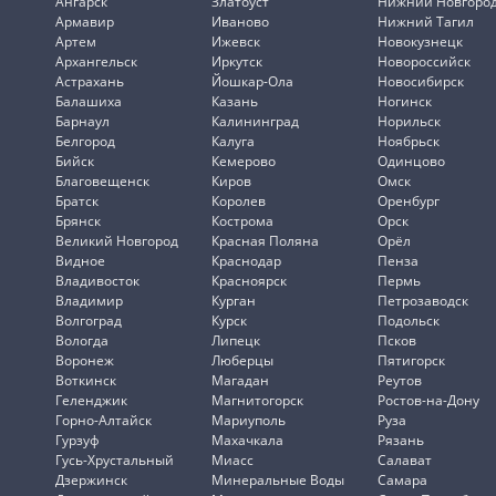
Ангарск
Златоуст
Нижний Новгоро
Армавир
Иваново
Нижний Тагил
Артем
Ижевск
Новокузнецк
Архангельск
Иркутск
Новороссийск
Астрахань
Йошкар-Ола
Новосибирск
Балашиха
Казань
Ногинск
Барнаул
Калининград
Норильск
Белгород
Калуга
Ноябрьск
Бийск
Кемерово
Одинцово
Благовещенск
Киров
Омск
Братск
Королев
Оренбург
Брянск
Кострома
Орск
Великий Новгород
Красная Поляна
Орёл
Видное
Краснодар
Пенза
Владивосток
Красноярск
Пермь
Владимир
Курган
Петрозаводск
Волгоград
Курск
Подольск
Вологда
Липецк
Псков
Воронеж
Люберцы
Пятигорск
Воткинск
Магадан
Реутов
Геленджик
Магнитогорск
Ростов-на-Дону
Горно-Алтайск
Мариуполь
Руза
Гурзуф
Махачкала
Рязань
Гусь-Хрустальный
Миасс
Салават
Дзержинск
Минеральные Воды
Самара