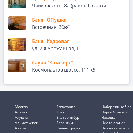
Чайковского, 8а (район Гознака)
Баня "ОПушка"
Встречная, 30в/1
Баня "Кедровая"
ул. 2-я Урожайная, 1
Сауна "Комфорт"
Космонавтов шоссе, 111 к5
Москва
Евпатория
Набережные Чел
Абакан
Ейск
Наро-Фоминск
Алушта
Екатеринбург
Находка
Альметьевск
Ессентуки
Нефтеюганск
Анапа
Зеленоградск
Нижневартовск