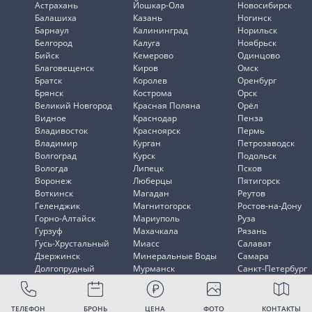
Астрахань
Йошкар-Ола
Новосибирск
Балашиха
Казань
Ногинск
Барнаул
Калининград
Норильск
Белгород
Калуга
Ноябрьск
Бийск
Кемерово
Одинцово
Благовещенск
Киров
Омск
Братск
Королев
Оренбург
Брянск
Кострома
Орск
Великий Новгород
Красная Поляна
Орёл
Видное
Краснодар
Пенза
Владивосток
Красноярск
Пермь
Владимир
Курган
Петрозаводск
Волгоград
Курск
Подольск
Вологда
Липецк
Псков
Воронеж
Люберцы
Пятигорск
Воткинск
Магадан
Реутов
Геленджик
Магнитогорск
Ростов-на-Дону
Горно-Алтайск
Мариуполь
Руза
Гурзуф
Махачкала
Рязань
Гусь-Хрустальный
Миасс
Салават
Дзержинск
Минеральные Воды
Самара
Долгопрудный
Мурманск
Санкт-Петербург
Домодедово
Мытищи
Саранск
ТЕЛЕФОН
БРОНЬ
ЦЕНА
ФОТО
КОНТАКТЫ