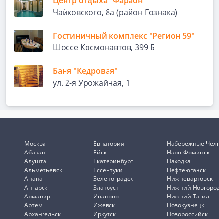
Центр отдыха "Фараон"
Чайковского, 8а (район Гознака)
Гостиничный комплекс "Регион 59"
Шоссе Космонавтов, 399 Б
Баня "Кедровая"
ул. 2-я Урожайная, 1
Москва
Евпатория
Набережные Чел
Абакан
Ейск
Наро-Фоминск
Алушта
Екатеринбург
Находка
Альметьевск
Ессентуки
Нефтеюганск
Анапа
Зеленоградск
Нижневартовск
Ангарск
Златоуст
Нижний Новгоро
Армавир
Иваново
Нижний Тагил
Артем
Ижевск
Новокузнецк
Архангельск
Иркутск
Новороссийск