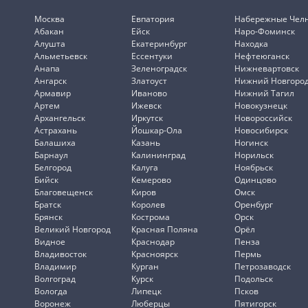
Москва
Евпатория
Набережные Чел
Абакан
Ейск
Наро-Фоминск
Алушта
Екатеринбург
Находка
Альметьевск
Ессентуки
Нефтеюганск
Анапа
Зеленоградск
Нижневартовск
Ангарск
Златоуст
Нижний Новгоро
Армавир
Иваново
Нижний Тагил
Артем
Ижевск
Новокузнецк
Архангельск
Иркутск
Новороссийск
Астрахань
Йошкар-Ола
Новосибирск
Балашиха
Казань
Ногинск
Барнаул
Калининград
Норильск
Белгород
Калуга
Ноябрьск
Бийск
Кемерово
Одинцово
Благовещенск
Киров
Омск
Братск
Королев
Оренбург
Брянск
Кострома
Орск
Великий Новгород
Красная Поляна
Орёл
Видное
Краснодар
Пенза
Владивосток
Красноярск
Пермь
Владимир
Курган
Петрозаводск
Волгоград
Курск
Подольск
Вологда
Липецк
Псков
Воронеж
Люберцы
Пятигорск