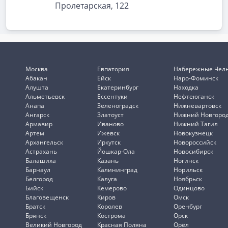
Пролетарская, 122
Москва
Евпатория
Набережные Чел
Абакан
Ейск
Наро-Фоминск
Алушта
Екатеринбург
Находка
Альметьевск
Ессентуки
Нефтеюганск
Анапа
Зеленоградск
Нижневартовск
Ангарск
Златоуст
Нижний Новгоро
Армавир
Иваново
Нижний Тагил
Артем
Ижевск
Новокузнецк
Архангельск
Иркутск
Новороссийск
Астрахань
Йошкар-Ола
Новосибирск
Балашиха
Казань
Ногинск
Барнаул
Калининград
Норильск
Белгород
Калуга
Ноябрьск
Бийск
Кемерово
Одинцово
Благовещенск
Киров
Омск
Братск
Королев
Оренбург
Брянск
Кострома
Орск
Великий Новгород
Красная Поляна
Орёл