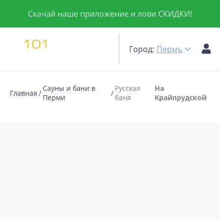
Скачай наше приложение и лови СКИДКИ!
Город:
Пермь
Сауны и бани в
Русская
На
Главная
Перми
баня
Крайпрудской