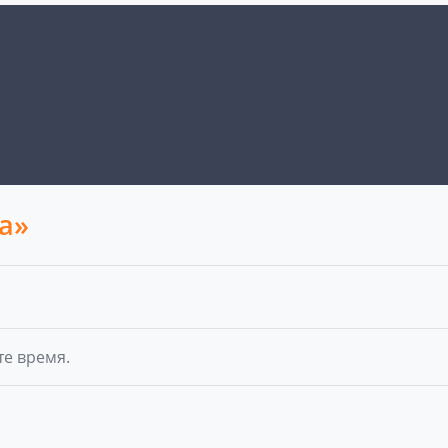
а»
те время.