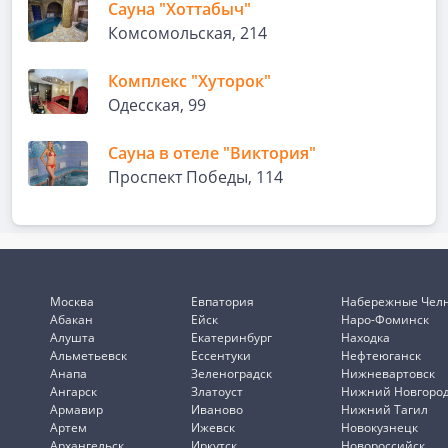
Сауна "Хоттабыч"
Комсомольская, 214
Комплекс "Хуторок"
Одесская, 99
Сауна в отеле "Виктория"
Проспект Победы, 114
Москва
Евпатория
Набережные Чел
Абакан
Ейск
Наро-Фоминск
Алушта
Екатеринбург
Находка
Альметьевск
Ессентуки
Нефтеюганск
Анапа
Зеленоградск
Нижневартовск
Ангарск
Златоуст
Нижний Новгоро
Армавир
Иваново
Нижний Тагил
Артем
Ижевск
Новокузнецк
Архангельск
Иркутск
Новороссийск