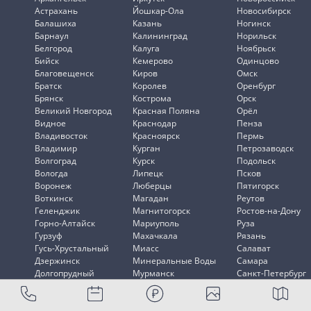
Астрахань
Йошкар-Ола
Новосибирск
Балашиха
Казань
Ногинск
Барнаул
Калининград
Норильск
Белгород
Калуга
Ноябрьск
Бийск
Кемерово
Одинцово
Благовещенск
Киров
Омск
Братск
Королев
Оренбург
Брянск
Кострома
Орск
Великий Новгород
Красная Поляна
Орёл
Видное
Краснодар
Пенза
Владивосток
Красноярск
Пермь
Владимир
Курган
Петрозаводск
Волгоград
Курск
Подольск
Вологда
Липецк
Псков
Воронеж
Люберцы
Пятигорск
Воткинск
Магадан
Реутов
Геленджик
Магнитогорск
Ростов-на-Дону
Горно-Алтайск
Мариуполь
Руза
Гурзуф
Махачкала
Рязань
Гусь-Хрустальный
Миасс
Салават
Дзержинск
Минеральные Воды
Самара
Долгопрудный
Мурманск
Санкт-Петербург
Домодедово
Мытищи
Саранск