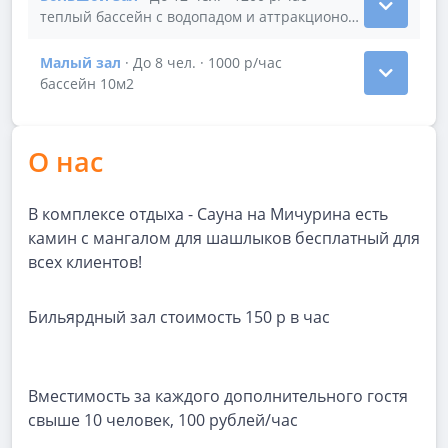
Показать подробности зала Большой зал
теплый бассейн с водопадом и аттракционом горки
Малый зал
· До 8 чел. · 1000 р/час
Показать подробности зала Малый зал
бассейн 10м2
О нас
В комплексе отдыха - Сауна на Мичурина есть
камин с мангалом для шашлыков бесплатный для
всех клиентов!
Бильярдный зал стоимость 150 р в час
Вместимость за каждого дополнительного гостя
свыше 10 человек, 100 рублей/час