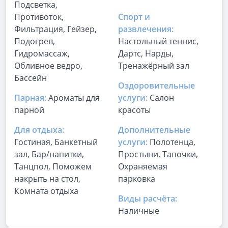
Подсветка,
Противоток,
Спорт и
Фильтрация, Гейзер,
развлечения:
Подогрев,
Настольный теннис,
Гидромассаж,
Дартс, Нарды,
Обливное ведро,
Тренажёрный зал
Бассейн
Оздоровительные
Парная:
Ароматы для
услуги:
Салон
парной
красоты
Для отдыха:
Дополнительные
Гостиная, Банкетный
услуги:
Полотенца,
зал, Бар/напитки,
Простыни, Тапочки,
Танцпол, Поможем
Охраняемая
накрыть на стол,
парковка
Комната отдыха
Виды расчёта:
Наличные