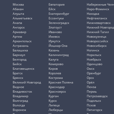
Москва
Евпатория
Набережные Чел
Абакан
Ейск
Наро-Фоминск
Алушта
Екатеринбург
Находка
Альметьевск
Ессентуки
Нефтеюганск
Анапа
Зеленоградск
Нижневартовск
Ангарск
Златоуст
Нижний Новгоро
Армавир
Иваново
Нижний Тагил
Артем
Ижевск
Новокузнецк
Архангельск
Иркутск
Новороссийск
Астрахань
Йошкар-Ола
Новосибирск
Балашиха
Казань
Ногинск
Барнаул
Калининград
Норильск
Белгород
Калуга
Ноябрьск
Бийск
Кемерово
Одинцово
Благовещенск
Киров
Омск
Братск
Королев
Оренбург
Брянск
Кострома
Орск
Великий Новгород
Красная Поляна
Орёл
Видное
Краснодар
Пенза
Владивосток
Красноярск
Пермь
Владимир
Курган
Петрозаводск
Волгоград
Курск
Подольск
Вологда
Липецк
Псков
Воронеж
Люберцы
Пятигорск