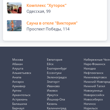
Комплекс "Хуторок"
Одесская, 99
Сауна в отеле "Виктория"
Проспект Победы, 114
Москва
Евпатория
Набережные Чел
Абакан
Ейск
Наро-Фоминск
Алушта
Екатеринбург
Находка
Альметьевск
Ессентуки
Нефтеюганск
Анапа
Зеленоградск
Нижневартовск
Ангарск
Златоуст
Нижний Новгоро
Армавир
Иваново
Нижний Тагил
Артем
Ижевск
Новокузнецк
Архангельск
Иркутск
Новороссийск
Астрахань
Йошкар-Ола
Новосибирск
Балашиха
Казань
Ногинск
Барнаул
Калининград
Норильск