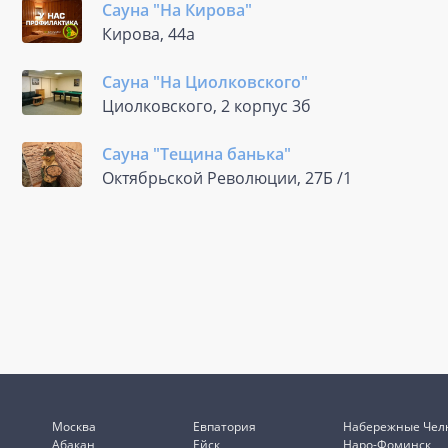
Сауна "На Кирова"
Кирова, 44а
Сауна "На Циолковского"
Циолковского, 2 корпус 3б
Сауна "Тещина банька"
Октябрьской Революции, 27Б /1
Москва
Евпатория
Набережные Чел
Абакан
Ейск
Наро-Фоминск