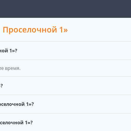
а Проселочной 1»
ной 1»?
те время.
»?
оселочной 1»?
оселочной 1»?