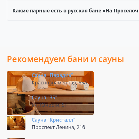
Какие парные есть в русская бане «На Проселоч
Рекомендуем бани и сауны
Сауна "Парадиз"
Краснознаменная, 55А
Сауна "3S"
Ул. Юности, 5г
Сауна "Кристалл"
Проспект Ленина, 21б