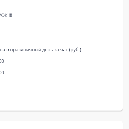
К !!!
на в праздничный день за час (руб.)
00
00