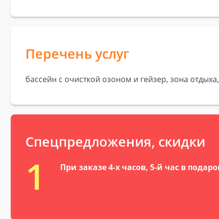
Перечень услуг
бассейн с очисткой озоном и гейзер, зона отдыха
Спецпредложения, скидки
1
При заказе 4-х часов, 5-й час в подаро